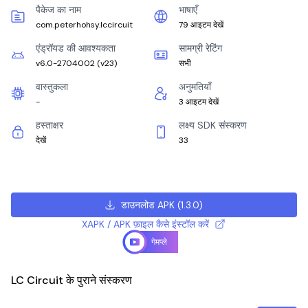
पैकेज का नाम
भाषाएँ
com.peterhohsy.lccircuit
79 आइटम देखें
एंड्रॉयड की आवश्यकता
सामग्री रेटिंग
v6.0-2704002
(
v23
)
सभी
वास्तुकला
अनुमतियाँ
-
3 आइटम देखें
हस्ताक्षर
लक्ष्य SDK संस्करण
देखें
33
डाउनलोड APK
(
1.3.0
)
XAPK / APK फ़ाइल कैसे इंस्टॉल करें
गेमप्ले
LC Circuit के पुराने संस्करण