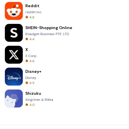
Reddit
reddit Inc.
4.6
SHEIN-Shopping Online
Roadget Business PTE. LTD.
4.4
X
X Corp.
4.6
Disney+
Disney
4.5
Shizuku
Xingchen & Rikka
4.0