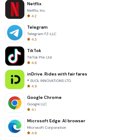
Netflix
Netflix, Inc.
4.2
Telegram
Telegram FZ-LLC
4.3
TikTok
TikTok Pte. Ltd.
4.6
inDrive. Rides with fair fares
® SUOL INNOVATIONS LTD
4.9
Google Chrome
Google LLC
4.1
Microsoft Edge: AI browser
Microsoft Corporation
4.8