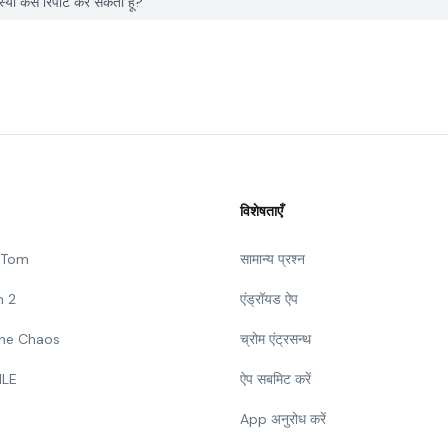
कैसे रिपोर्ट कर सकता हूँ?
विशेषताएँ
g Tom
सामान्य प्रश्न
n 2
एंड्रॉयड ऐप
 The Chaos
च्रोम एंट्रसन्थ
ILE
ऐप सबमिट करें
App अनुरोध करें