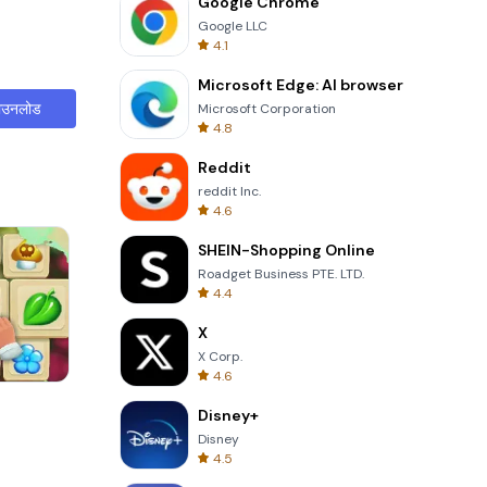
Google Chrome
Google LLC
4.1
Microsoft Edge: AI browser
ाउनलोड
Microsoft Corporation
4.8
Reddit
reddit Inc.
4.6
SHEIN-Shopping Online
Roadget Business PTE. LTD.
4.4
X
X Corp.
4.6
One Stroke
Disney+
Disney
4.5