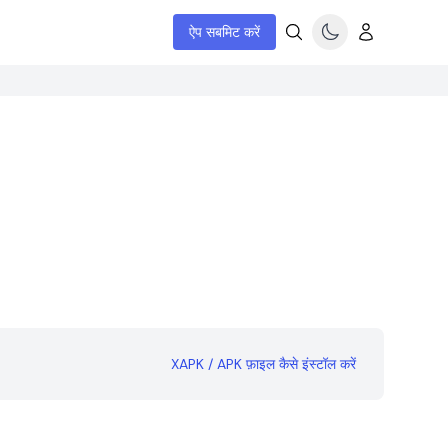
ऐप सबमिट करें
XAPK / APK फ़ाइल कैसे इंस्टॉल करें