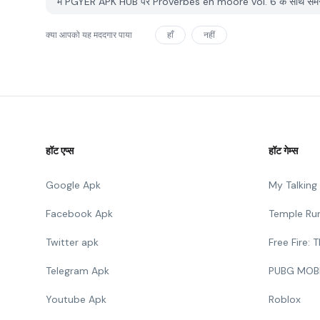
मैं PGYER APK HUB पर Proverbes en mooré vol. 6 के साथ समस्या 
क्या आपको यह मददगार पाया
हाँ
नहीं
हॉट एप्स
हॉट गेम्स
Google Apk
My Talkin
Facebook Apk
Temple Ru
Twitter apk
Free Fire:
Telegram Apk
PUBG MOB
Youtube Apk
Roblox