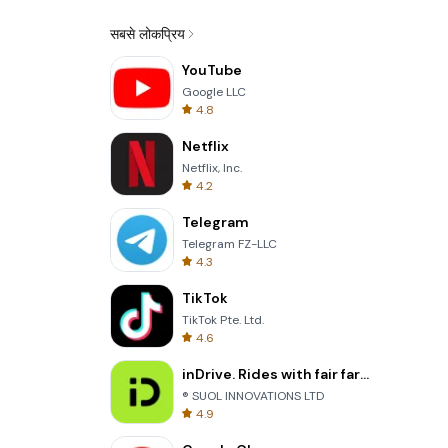
सबसे लोकप्रिय
YouTube
Google LLC
4.8
Netflix
Netflix, Inc.
4.2
Telegram
Telegram FZ-LLC
4.3
TikTok
TikTok Pte. Ltd.
4.6
inDrive. Rides with fair fares
® SUOL INNOVATIONS LTD
4.9