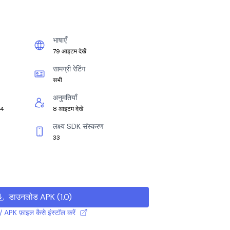
भाषाएँ
79 आइटम देखें
सामग्री रेटिंग
सभी
अनुमतियाँ
64
8 आइटम देखें
लक्ष्य SDK संस्करण
33
डाउनलोड APK
(
1.0
)
 APK फ़ाइल कैसे इंस्टॉल करें