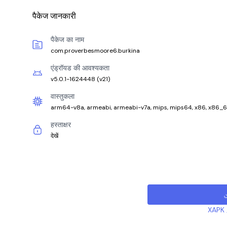
पैकेज जानकारी
पैकेज का नाम
com.proverbesmoore6.burkina
एंड्रॉयड की आवश्यकता
v5.0.1-1624448
(
v21
)
वास्तुकला
arm64-v8a, armeabi, armeabi-v7a, mips, mips64, x86, x86_
हस्ताक्षर
देखें
XAPK /