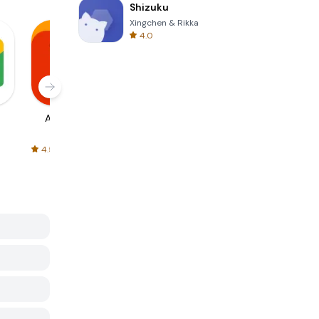
Shizuku
Xingchen & Rikka
4.0
AliExpress
Signal Private
Spotify - Music
Messenger
and Podcasts
4.5
4.3
4.6