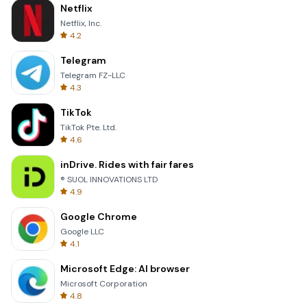
Netflix
Netflix, Inc.
4.2
Telegram
Telegram FZ-LLC
4.3
TikTok
TikTok Pte. Ltd.
4.6
inDrive. Rides with fair fares
® SUOL INNOVATIONS LTD
4.9
Google Chrome
Google LLC
4.1
Microsoft Edge: AI browser
Microsoft Corporation
4.8