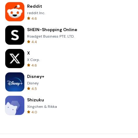
Reddit
reddit Inc.
4.6
SHEIN-Shopping Online
Roadget Business PTE. LTD.
4.4
X
X Corp.
4.6
Disney+
Disney
4.5
Shizuku
Xingchen & Rikka
4.0