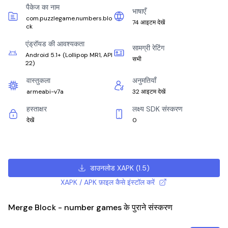
पैकेज का नाम
भाषाएँ
com.puzzlegame.numbers.blo
74 आइटम देखें
ck
एंड्रॉयड की आवश्यकता
सामग्री रेटिंग
Android 5.1+
(
Lollipop MR1, API
सभी
22
)
वास्तुकला
अनुमतियाँ
armeabi-v7a
32 आइटम देखें
हस्ताक्षर
लक्ष्य SDK संस्करण
देखें
0
डाउनलोड XAPK
(
1.5
)
XAPK / APK फ़ाइल कैसे इंस्टॉल करें
Merge Block - number games के पुराने संस्करण