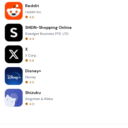
Reddit
reddit Inc.
4.6
SHEIN-Shopping Online
Roadget Business PTE. LTD.
4.4
X
X Corp.
4.6
Disney+
Disney
4.5
Shizuku
Xingchen & Rikka
4.0