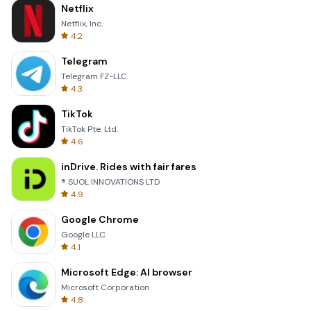
Netflix
Netflix, Inc.
4.2
Telegram
Telegram FZ-LLC
4.3
TikTok
TikTok Pte. Ltd.
4.6
inDrive. Rides with fair fares
® SUOL INNOVATIONS LTD
4.9
Google Chrome
Google LLC
4.1
Microsoft Edge: AI browser
Microsoft Corporation
4.8