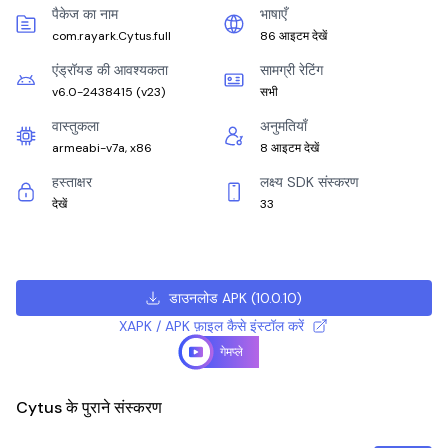
पैकेज का नाम
भाषाएँ
com.rayark.Cytus.full
86 आइटम देखें
एंड्रॉयड की आवश्यकता
सामग्री रेटिंग
v6.0-2438415
(
v23
)
सभी
वास्तुकला
अनुमतियाँ
armeabi-v7a, x86
8 आइटम देखें
हस्ताक्षर
लक्ष्य SDK संस्करण
देखें
33
डाउनलोड APK
(
10.0.10
)
XAPK / APK फ़ाइल कैसे इंस्टॉल करें
गेमप्ले
Cytus के पुराने संस्करण