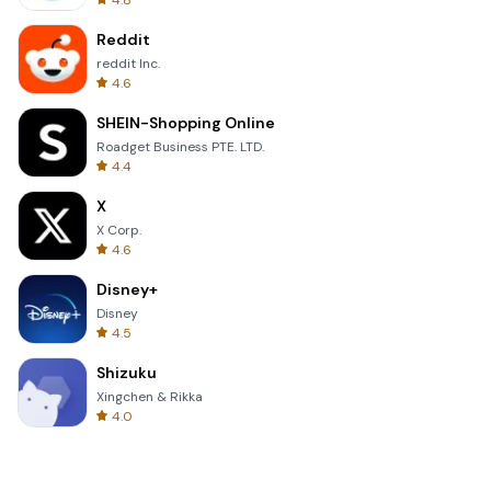
4.8
Reddit
reddit Inc.
4.6
SHEIN-Shopping Online
Roadget Business PTE. LTD.
4.4
X
X Corp.
4.6
Disney+
Disney
4.5
Shizuku
Xingchen & Rikka
4.0