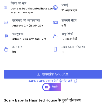
पैकेज का नाम
भाषाएँ
com.sas.baby.haunted.house.sc
72 आइटम देखें
ary.room.escape
एंड्रॉयड की आवश्यकता
सामग्री रेटिंग
Android 7.1+
(
N, API 25
)
सभी
वास्तुकला
अनुमतियाँ
arm64-v8a, armeabi-v7a
10 आइटम देखें
हस्ताक्षर
लक्ष्य SDK संस्करण
देखें
0
डाउनलोड APK
(
1.1.9
)
XAPK / APK फ़ाइल कैसे इंस्टॉल करें
गेमप्ले
Scary Baby In Haunted House के पुराने संस्करण