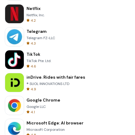
Netflix
Netflix, Inc.
4.2
Telegram
Telegram FZ-LLC
4.3
TikTok
TikTok Pte. Ltd.
4.6
inDrive. Rides with fair fares
® SUOL INNOVATIONS LTD
4.9
Google Chrome
Google LLC
4.1
Microsoft Edge: AI browser
Microsoft Corporation