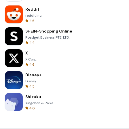
Reddit
reddit Inc.
4.6
SHEIN-Shopping Online
Roadget Business PTE. LTD.
4.4
X
X Corp.
4.6
Disney+
Disney
4.5
Shizuku
Xingchen & Rikka
4.0