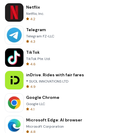
Netflix
Netflix, Inc.
4.2
Telegram
Telegram FZ-LLC
4.3
TikTok
TikTok Pte. Ltd.
4.6
inDrive. Rides with fair fares
® SUOL INNOVATIONS LTD
4.9
Google Chrome
Google LLC
4.1
Microsoft Edge: AI browser
Microsoft Corporation
4.8