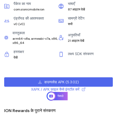
पैकेज का नाम
भाषाएँ
com.sionicmobile.ion
87 आइटम देखें
एंड्रॉयड की आवश्यकता
सामग्री रेटिंग
v0
(
v0
)
सभी
वास्तुकला
अनुमतियाँ
arm64-v8a, armeabi-v7a, x86,
21 आइटम देखें
x86_64
हस्ताक्षर
लक्ष्य SDK संस्करण
देखें
डाउनलोड APK
(
5.3.02
)
XAPK / APK फ़ाइल कैसे इंस्टॉल करें
गेमप्ले
ION Rewards के पुराने संस्करण