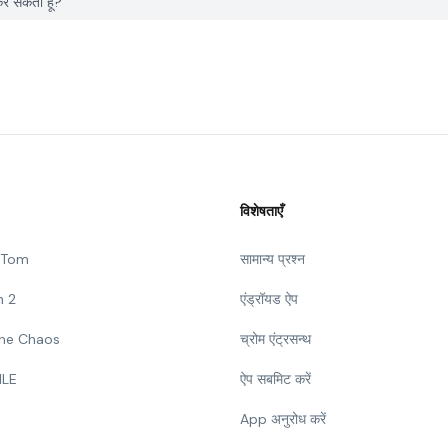
र सकता हूँ?
विशेषताएँ
g Tom
सामान्य प्रश्न
n 2
एंड्रॉयड ऐप
 The Chaos
च्रोम एंट्रसन्थ
ILE
ऐप सबमिट करें
App अनुरोध करें