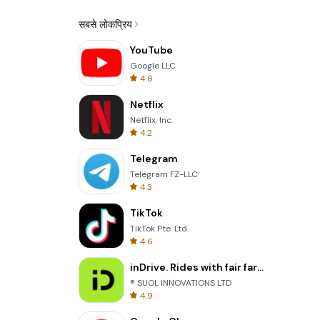
सबसे लोकप्रिय
YouTube
Google LLC
4.8
Netflix
Netflix, Inc.
4.2
Telegram
Telegram FZ-LLC
4.3
TikTok
TikTok Pte. Ltd.
4.6
inDrive. Rides with fair fares
® SUOL INNOVATIONS LTD
4.9