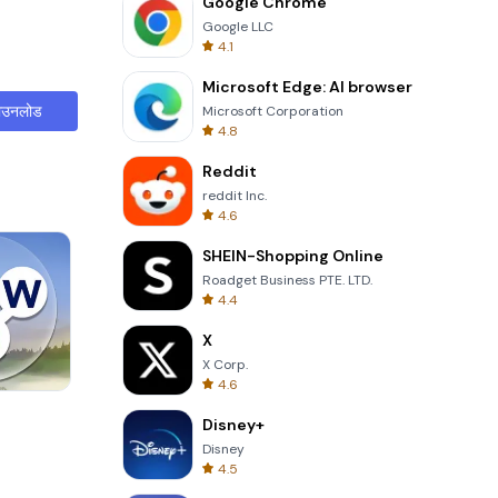
Google Chrome
Google LLC
4.1
Microsoft Edge: AI browser
ाउनलोड
Microsoft Corporation
4.8
Reddit
reddit Inc.
4.6
SHEIN-Shopping Online
Roadget Business PTE. LTD.
4.4
X
X Corp.
4.6
3D Free Kick
Disney+
Disney
4.5