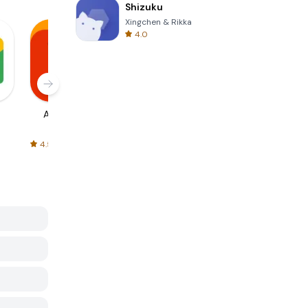
Shizuku
Xingchen & Rikka
4.0
AliExpress
Signal Private
Spotify - Music
Messenger
and Podcasts
4.5
4.3
4.6