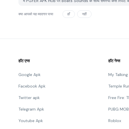
मैं PGYER APK HUB पर Boats Sounds के साथ समस्या कैसे रिपोर्ट क
क्या आपको यह मददगार पाया
हाँ
नहीं
हॉट एप्स
हॉट गेम्स
Google Apk
My Talkin
Facebook Apk
Temple Ru
Twitter apk
Free Fire:
Telegram Apk
PUBG MOB
Youtube Apk
Roblox