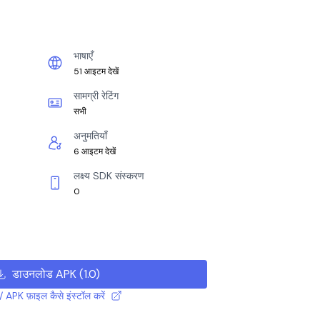
भाषाएँ
51 आइटम देखें
सामग्री रेटिंग
सभी
अनुमतियाँ
6 आइटम देखें
लक्ष्य SDK संस्करण
0
डाउनलोड APK
(
1.0
)
 APK फ़ाइल कैसे इंस्टॉल करें