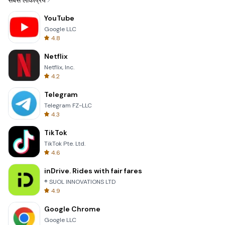
सबसे लोकप्रिय
YouTube
Google LLC
4.8
Netflix
Netflix, Inc.
4.2
Telegram
Telegram FZ-LLC
4.3
TikTok
TikTok Pte. Ltd.
4.6
inDrive. Rides with fair fares
® SUOL INNOVATIONS LTD
4.9
Google Chrome
Google LLC