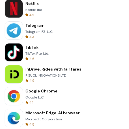
Netflix
Netflix, Inc.
4.2
Telegram
Telegram FZ-LLC
4.3
TikTok
TikTok Pte. Ltd.
4.6
inDrive. Rides with fair fares
® SUOL INNOVATIONS LTD
4.9
Google Chrome
Google LLC
4.1
Microsoft Edge: AI browser
Microsoft Corporation
4.8