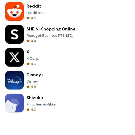
Reddit
reddit Inc.
4.6
SHEIN-Shopping Online
Roadget Business PTE. LTD.
4.4
X
X Corp.
4.6
Disney+
Disney
4.5
Shizuku
Xingchen & Rikka
4.0