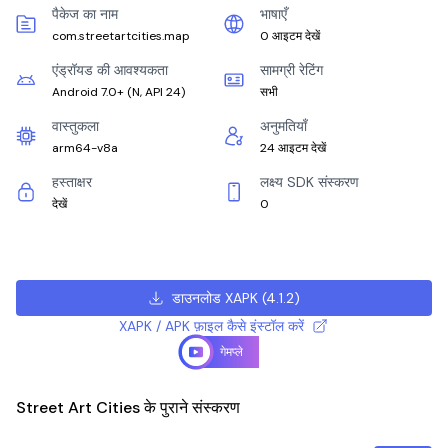
पैकेज का नाम
भाषाएँ
com.streetartcities.map
0 आइटम देखें
एंड्रॉयड की आवश्यकता
सामग्री रेटिंग
Android 7.0+
(
N, API 24
)
सभी
वास्तुकला
अनुमतियाँ
arm64-v8a
24 आइटम देखें
हस्ताक्षर
लक्ष्य SDK संस्करण
देखें
0
डाउनलोड XAPK
(
4.1.2
)
XAPK / APK फ़ाइल कैसे इंस्टॉल करें
गेमप्ले
Street Art Cities के पुराने संस्करण