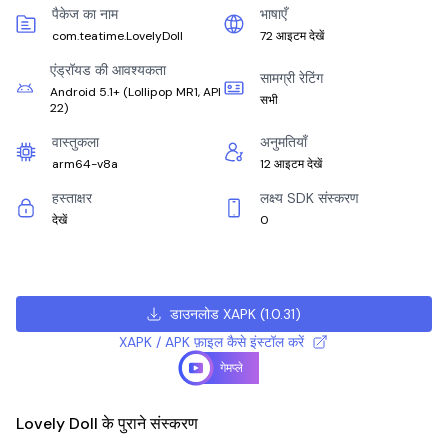
पैकेज का नाम
भाषाएँ
com.teatime.LovelyDoll
72 आइटम देखें
एंड्रॉयड की आवश्यकता
सामग्री रेटिंग
Android 5.1+
(
Lollipop MR1, API
सभी
22
)
वास्तुकला
अनुमतियाँ
arm64-v8a
12 आइटम देखें
हस्ताक्षर
लक्ष्य SDK संस्करण
देखें
0
डाउनलोड XAPK
(
1.0.31
)
XAPK / APK फ़ाइल कैसे इंस्टॉल करें
गेमप्ले
Lovely Doll के पुराने संस्करण