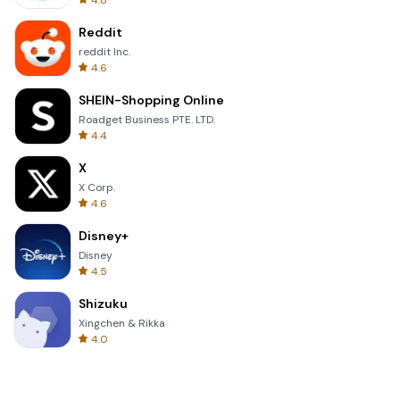
4.8
Reddit
reddit Inc.
4.6
SHEIN-Shopping Online
Roadget Business PTE. LTD.
4.4
X
X Corp.
4.6
Disney+
Disney
4.5
Shizuku
Xingchen & Rikka
4.0