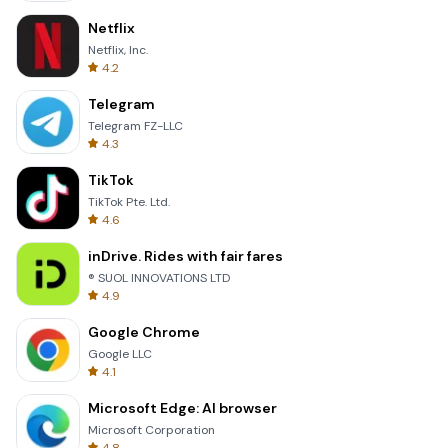
Netflix
Netflix, Inc.
4.2
Telegram
Telegram FZ-LLC
4.3
TikTok
TikTok Pte. Ltd.
4.6
inDrive. Rides with fair fares
® SUOL INNOVATIONS LTD
4.9
Google Chrome
Google LLC
4.1
Microsoft Edge: AI browser
Microsoft Corporation