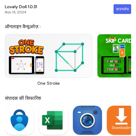
Lovely Doll
1.0.31
डाउनलोड
Nov 13, 2024
ऑनलाइन कैसूअरेज़
One Stroke
Sk
संपादक की सिफारिश