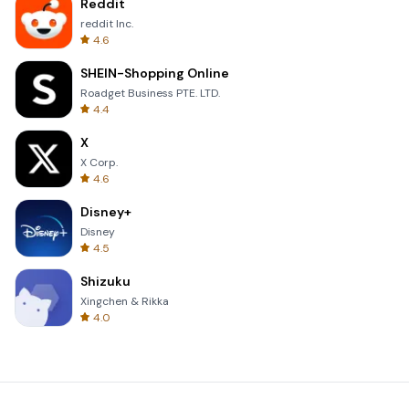
Reddit
reddit Inc.
4.6
SHEIN-Shopping Online
Roadget Business PTE. LTD.
4.4
X
X Corp.
4.6
Disney+
Disney
4.5
Shizuku
Xingchen & Rikka
4.0