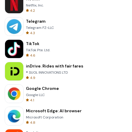
Netflix, Inc.
4.2
Telegram
Telegram FZ-LLC
4.3
TikTok
TikTok Pte. Ltd.
4.6
inDrive. Rides with fair fares
® SUOL INNOVATIONS LTD
4.9
Google Chrome
Google LLC
4.1
Microsoft Edge: AI browser
Microsoft Corporation
4.8