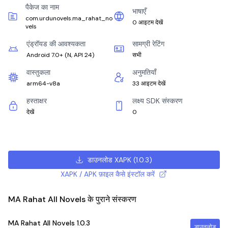
पैकेज का नाम
भाषाएँ
com.urdunovels.ma_rahat_no
0 आइटम देखें
vels
एंड्रॉयड की आवश्यकता
सामग्री रेटिंग
Android 7.0+
(
N, API 24
)
सभी
वास्तुकला
अनुमतियाँ
arm64-v8a
33 आइटम देखें
हस्ताक्षर
लक्ष्य SDK संस्करण
देखें
0
डाउनलोड XAPK
(
1.0.3
)
XAPK / APK फ़ाइल कैसे इंस्टॉल करें
MA Rahat All Novels के पुराने संस्करण
MA Rahat All Novels
1.0.3
डाउनलोड