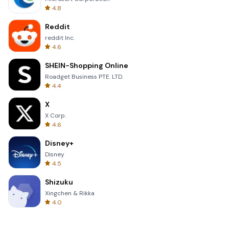
4.8
Reddit
reddit Inc.
4.6
SHEIN-Shopping Online
Roadget Business PTE. LTD.
4.4
X
X Corp.
4.6
Disney+
Disney
4.5
Shizuku
Xingchen & Rikka
4.0