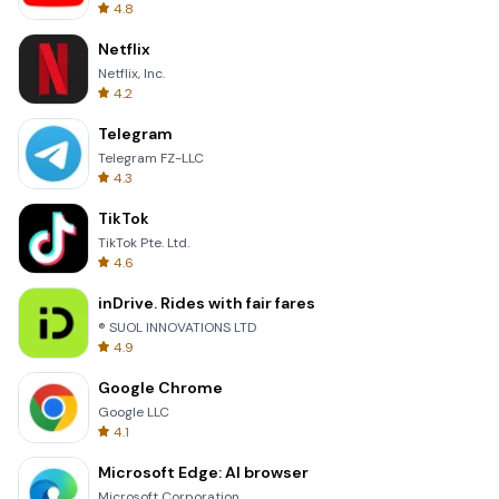
4.8
Netflix
Netflix, Inc.
4.2
Telegram
Telegram FZ-LLC
4.3
TikTok
TikTok Pte. Ltd.
4.6
inDrive. Rides with fair fares
® SUOL INNOVATIONS LTD
4.9
Google Chrome
Google LLC
4.1
Microsoft Edge: AI browser
Microsoft Corporation