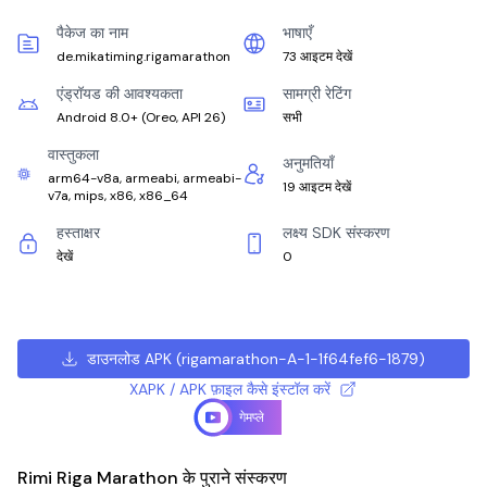
पैकेज का नाम
भाषाएँ
de.mikatiming.rigamarathon
73 आइटम देखें
एंड्रॉयड की आवश्यकता
सामग्री रेटिंग
Android 8.0+
(
Oreo, API 26
)
सभी
वास्तुकला
अनुमतियाँ
arm64-v8a, armeabi, armeabi-
19 आइटम देखें
v7a, mips, x86, x86_64
हस्ताक्षर
लक्ष्य SDK संस्करण
देखें
0
डाउनलोड APK
(
rigamarathon-A-1-1f64fef6-1879
)
XAPK / APK फ़ाइल कैसे इंस्टॉल करें
गेमप्ले
Rimi Riga Marathon के पुराने संस्करण