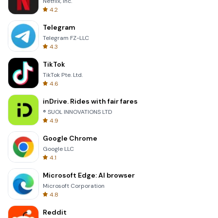
Netflix, Inc.
4.2
Telegram
Telegram FZ-LLC
4.3
TikTok
TikTok Pte. Ltd.
4.6
inDrive. Rides with fair fares
® SUOL INNOVATIONS LTD
4.9
Google Chrome
Google LLC
4.1
Microsoft Edge: AI browser
Microsoft Corporation
4.8
Reddit