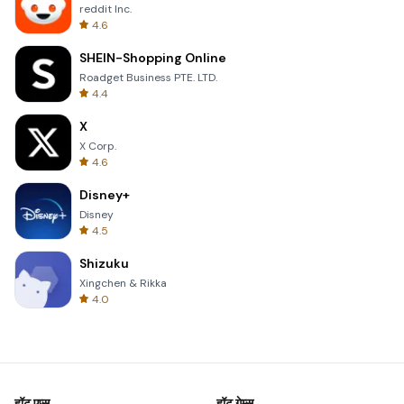
reddit Inc.
4.6
SHEIN-Shopping Online
Roadget Business PTE. LTD.
4.4
X
X Corp.
4.6
Disney+
Disney
4.5
Shizuku
Xingchen & Rikka
4.0
हॉट एप्स
हॉट गेम्स