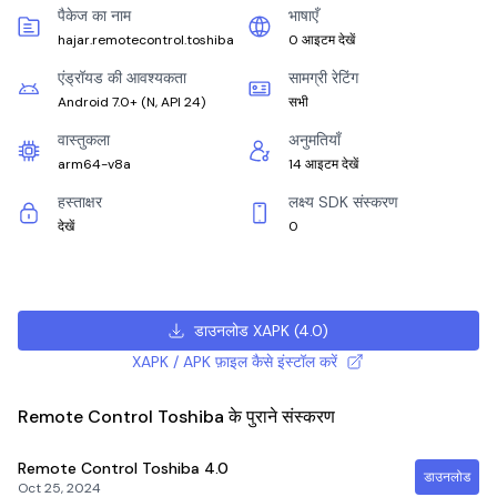
पैकेज का नाम
भाषाएँ
hajar.remotecontrol.toshiba
0 आइटम देखें
एंड्रॉयड की आवश्यकता
सामग्री रेटिंग
Android 7.0+
(
N, API 24
)
सभी
वास्तुकला
अनुमतियाँ
arm64-v8a
14 आइटम देखें
हस्ताक्षर
लक्ष्य SDK संस्करण
देखें
0
डाउनलोड XAPK
(
4.0
)
XAPK / APK फ़ाइल कैसे इंस्टॉल करें
Remote Control Toshiba के पुराने संस्करण
Remote Control Toshiba
4.0
डाउनलोड
Oct 25, 2024