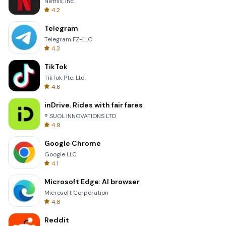
Netflix, Inc.
4.2
Telegram
Telegram FZ-LLC
4.3
TikTok
TikTok Pte. Ltd.
4.6
inDrive. Rides with fair fares
® SUOL INNOVATIONS LTD
4.9
Google Chrome
Google LLC
4.1
Microsoft Edge: AI browser
Microsoft Corporation
4.8
Reddit