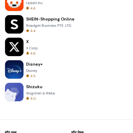
reddit Inc.
4.6
SHEIN-Shopping Online
Roadget Business PTE. LTD.
4.4
X
X Corp.
4.6
Disney+
Disney
4.5
Shizuku
Xingchen & Rikka
4.0
हॉट एप्स
हॉट गेम्स