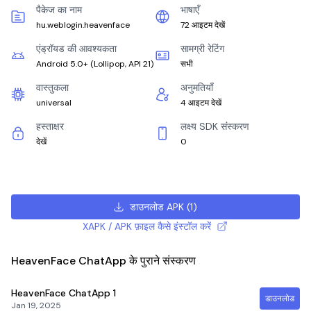
पैकेज का नाम
भाषाएँ
hu.weblogin.heavenface
72 आइटम देखें
एंड्रॉयड की आवश्यकता
सामग्री रेटिंग
Android 5.0+
(
Lollipop, API 21
)
सभी
वास्तुकला
अनुमतियाँ
universal
4 आइटम देखें
हस्ताक्षर
लक्ष्य SDK संस्करण
देखें
0
डाउनलोड APK
(
1
)
XAPK / APK फ़ाइल कैसे इंस्टॉल करें
HeavenFace ChatApp के पुराने संस्करण
HeavenFace ChatApp
1
डाउनलोड
Jan 19, 2025