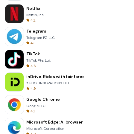
Netflix
Netflix, Inc.
4.2
Telegram
Telegram FZ-LLC
4.3
TikTok
TikTok Pte. Ltd.
4.6
inDrive. Rides with fair fares
® SUOL INNOVATIONS LTD
4.9
Google Chrome
Google LLC
4.1
Microsoft Edge: AI browser
Microsoft Corporation