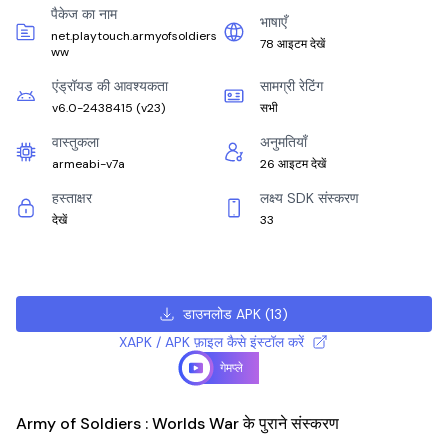
पैकेज का नाम
भाषाएँ
net.playtouch.armyofsoldiers
78 आइटम देखें
ww
एंड्रॉयड की आवश्यकता
सामग्री रेटिंग
v6.0-2438415
(
v23
)
सभी
वास्तुकला
अनुमतियाँ
armeabi-v7a
26 आइटम देखें
हस्ताक्षर
लक्ष्य SDK संस्करण
देखें
33
डाउनलोड APK
(
13
)
XAPK / APK फ़ाइल कैसे इंस्टॉल करें
गेमप्ले
Army of Soldiers : Worlds War के पुराने संस्करण