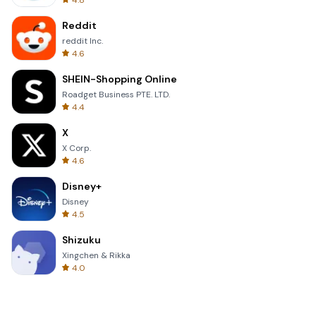
4.8
Reddit
reddit Inc.
4.6
SHEIN-Shopping Online
Roadget Business PTE. LTD.
4.4
X
X Corp.
4.6
Disney+
Disney
4.5
Shizuku
Xingchen & Rikka
4.0