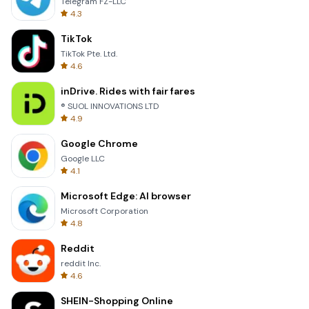
Telegram FZ-LLC
4.3
TikTok
TikTok Pte. Ltd.
4.6
inDrive. Rides with fair fares
® SUOL INNOVATIONS LTD
4.9
Google Chrome
Google LLC
4.1
Microsoft Edge: AI browser
Microsoft Corporation
4.8
Reddit
reddit Inc.
4.6
SHEIN-Shopping Online