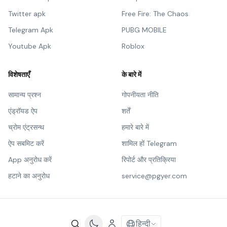
Twitter apk
Free Fire: The Chaos
Telegram Apk
PUBG MOBILE
Youtube Apk
Roblox
विशेषताएँ
के बारे में
सामान्य प्रश्न
गोपनीयता नीति
एंड्रॉयड ऐप
शर्तें
च्रोम एंट्रसन्थ
हमारे बारे में
ऐप सबमिट करें
शामिल हों Telegram
App अनुरोध करें
रिपोर्ट और प्रतिक्रिया
हटाने का अनुरोध
service@pgyer.com
हिन्दी