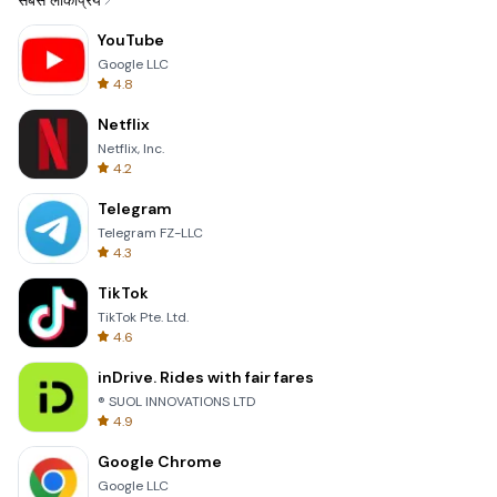
सबसे लोकप्रिय
YouTube
Google LLC
4.8
Netflix
Netflix, Inc.
4.2
Telegram
Telegram FZ-LLC
4.3
TikTok
TikTok Pte. Ltd.
4.6
inDrive. Rides with fair fares
® SUOL INNOVATIONS LTD
4.9
Google Chrome
Google LLC