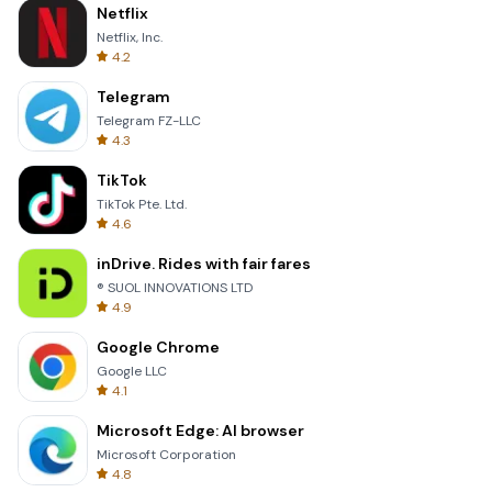
Netflix
Netflix, Inc.
4.2
Telegram
Telegram FZ-LLC
4.3
TikTok
TikTok Pte. Ltd.
4.6
inDrive. Rides with fair fares
® SUOL INNOVATIONS LTD
4.9
Google Chrome
Google LLC
4.1
Microsoft Edge: AI browser
Microsoft Corporation
4.8