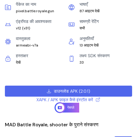
पैकेज का नाम
भाषाएँ
pixel.battle.royale.gun
87 आइटम देखें
एंड्रॉयड की आवश्यकता
सामग्री रेटिंग
v12
(
v31
)
सभी
वास्तुकला
अनुमतियाँ
armeabi-v7a
13 आइटम देखें
हस्ताक्षर
लक्ष्य SDK संस्करण
देखें
33
डाउनलोड APK
(
2.0.1
)
XAPK / APK फ़ाइल कैसे इंस्टॉल करें
गेमप्ले
MAD Battle Royale, shooter के पुराने संस्करण