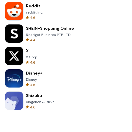
Reddit
reddit Inc.
4.6
SHEIN-Shopping Online
Roadget Business PTE. LTD.
4.4
X
X Corp.
4.6
Disney+
Disney
4.5
Shizuku
Xingchen & Rikka
4.0