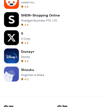
reddit Inc.
4.6
SHEIN-Shopping Online
Roadget Business PTE. LTD.
4.4
X
X Corp.
4.6
Disney+
Disney
4.5
Shizuku
Xingchen & Rikka
4.0
हॉट एप्स
हॉट गेम्स