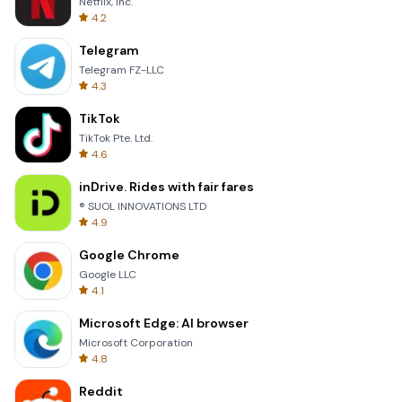
Netflix, Inc.
4.2
Telegram
Telegram FZ-LLC
4.3
TikTok
TikTok Pte. Ltd.
4.6
inDrive. Rides with fair fares
® SUOL INNOVATIONS LTD
4.9
Google Chrome
Google LLC
4.1
Microsoft Edge: AI browser
Microsoft Corporation
4.8
Reddit