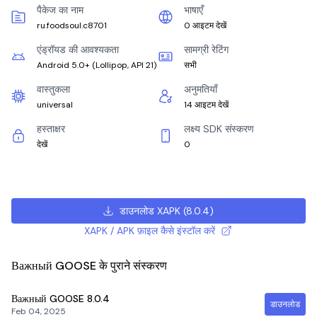
पैकेज का नाम
भाषाएँ
ru.foodsoul.c8701
0 आइटम देखें
एंड्रॉयड की आवश्यकता
सामग्री रेटिंग
Android 5.0+
(
Lollipop, API 21
)
सभी
वास्तुकला
अनुमतियाँ
universal
14 आइटम देखें
हस्ताक्षर
लक्ष्य SDK संस्करण
देखें
0
डाउनलोड XAPK
(
8.0.4
)
XAPK / APK फ़ाइल कैसे इंस्टॉल करें
Важный GOOSE के पुराने संस्करण
Важный GOOSE
8.0.4
डाउनलोड
Feb 04, 2025