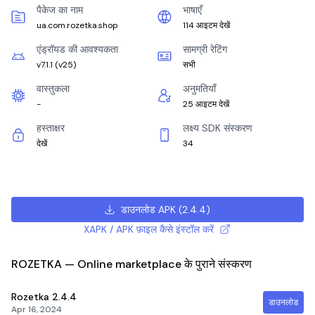
पैकेज का नाम
भाषाएँ
ua.com.rozetka.shop
114 आइटम देखें
एंड्रॉयड की आवश्यकता
सामग्री रेटिंग
v7.1.1
(
v25
)
सभी
वास्तुकला
अनुमतियाँ
-
25 आइटम देखें
हस्ताक्षर
लक्ष्य SDK संस्करण
देखें
34
डाउनलोड APK
(
2.4.4
)
XAPK / APK फ़ाइल कैसे इंस्टॉल करें
ROZETKA — Online marketplace के पुराने संस्करण
Rozetka
2.4.4
डाउनलोड
Apr 16, 2024