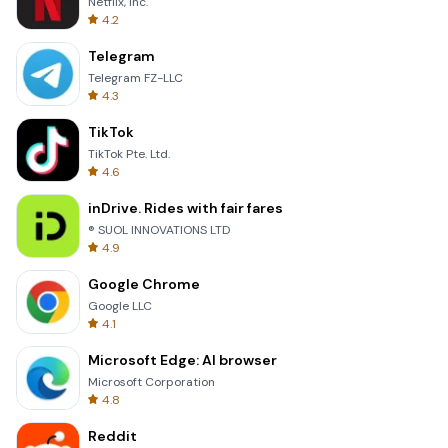
Netflix, Inc.
4.2
Telegram
Telegram FZ-LLC
4.3
TikTok
TikTok Pte. Ltd.
4.6
inDrive. Rides with fair fares
® SUOL INNOVATIONS LTD
4.9
Google Chrome
Google LLC
4.1
Microsoft Edge: AI browser
Microsoft Corporation
4.8
Reddit