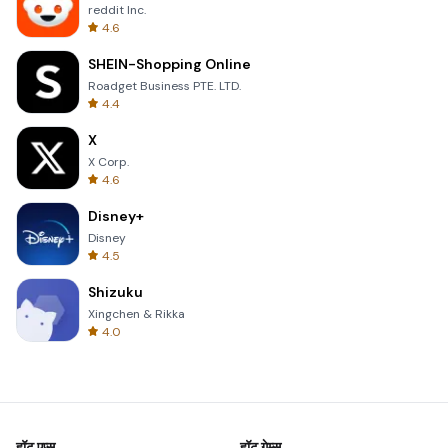
reddit Inc.
4.6
SHEIN-Shopping Online
Roadget Business PTE. LTD.
4.4
X
X Corp.
4.6
Disney+
Disney
4.5
Shizuku
Xingchen & Rikka
4.0
हॉट एप्स
हॉट गेम्स