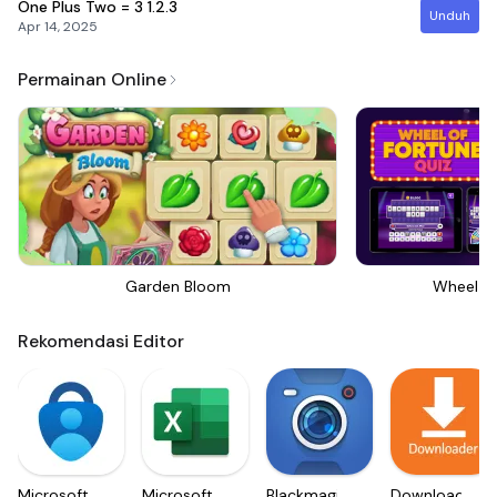
One Plus Two = 3
1.2.3
Unduh
Apr 14, 2025
Permainan Online
Garden Bloom
Wheel Of
Rekomendasi Editor
Microsoft
Microsoft
Blackmagic
Downloader