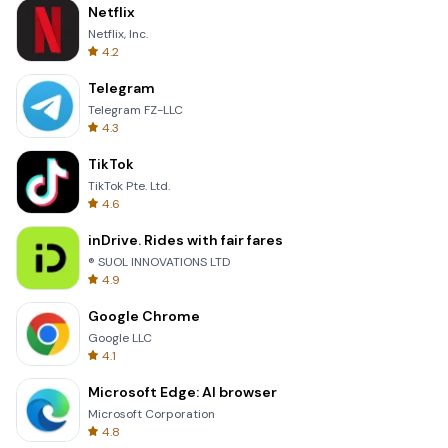
Netflix
Netflix, Inc.
4.2
Telegram
Telegram FZ-LLC
4.3
TikTok
TikTok Pte. Ltd.
4.6
inDrive. Rides with fair fares
® SUOL INNOVATIONS LTD
4.9
Google Chrome
Google LLC
4.1
Microsoft Edge: AI browser
Microsoft Corporation
4.8