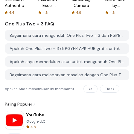
Authenticator
Excel:
Camera
by
Spreadsheets
AFTVnews
4.4
4.6
4.9
4.6
One Plus Two = 3
FAQ
Bagaimana cara mengunduh One Plus Two = 3 dari PGYER APK HUB?
Apakah One Plus Two = 3 di PGYER APK HUB gratis untuk diunduh?
Apakah saya memerlukan akun untuk mengunduh One Plus Two = 3 dari PGYER APK HUB?
Bagaimana cara melaporkan masalah dengan One Plus Two = 3 di PGYER APK HUB?
Apakah Anda menemukan ini membantu
Ya
Tidak
Paling Populer
YouTube
Google LLC
4.8