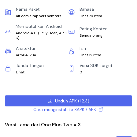
Nama Paket
Bahasa
air.com.airapport.nemters
Lihat 79 item
Membutuhkan Android
Rating Konten
Android 4.1+
(
Jelly Bean, API 1
Semua orang
6
)
Arsitektur
Izin
arm64-v8a
Lihat 12 item
Tanda Tangan
Versi SDK Target
Lihat
0
Unduh APK
(
1.2.3
)
Cara menginstal file XAPK / APK
Versi Lama dari One Plus Two = 3