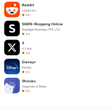
Reddit
reddit Inc.
4.6
SHEIN-Shopping Online
Roadget Business PTE. LTD.
4.4
X
X Corp.
4.6
Disney+
Disney
4.5
Shizuku
Xingchen & Rikka
4.0