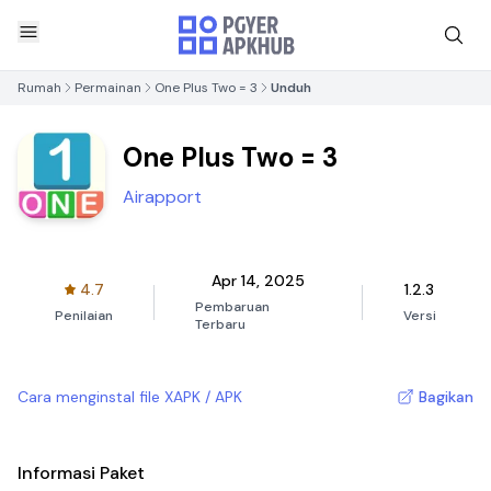
Rumah
Permainan
One Plus Two = 3
Unduh
One Plus Two = 3
Airapport
Apr 14, 2025
4.7
1.2.3
Pembaruan
Penilaian
Versi
Terbaru
Cara menginstal file XAPK / APK
Bagikan
Informasi Paket