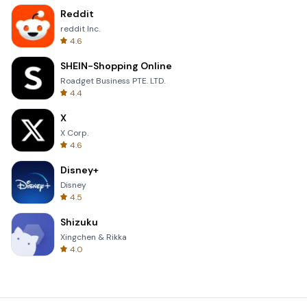
Reddit
reddit Inc.
4.6
SHEIN-Shopping Online
Roadget Business PTE. LTD.
4.4
X
X Corp.
4.6
Disney+
Disney
4.5
Shizuku
Xingchen & Rikka
4.0