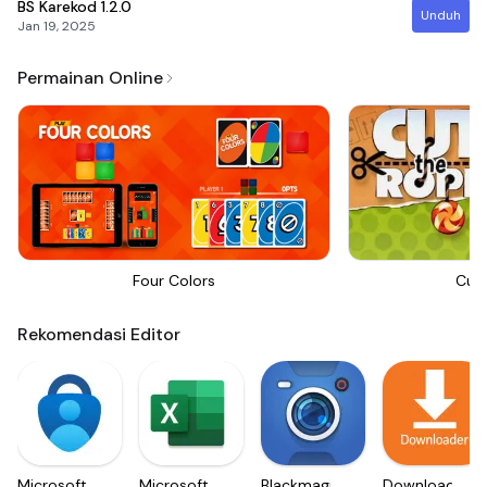
BS Karekod
1.2.0
Unduh
Jan 19, 2025
Permainan Online
Four Colors
Cut
Rekomendasi Editor
Microsoft
Microsoft
Blackmagic
Downloader