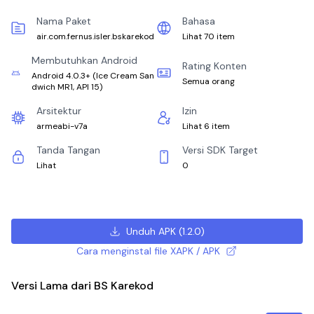
Nama Paket
Bahasa
air.com.fernus.isler.bskarekod
Lihat 70 item
Membutuhkan Android
Rating Konten
Android 4.0.3+
(
Ice Cream San
Semua orang
dwich MR1, API 15
)
Arsitektur
Izin
armeabi-v7a
Lihat 6 item
Tanda Tangan
Versi SDK Target
Lihat
0
Unduh APK
(
1.2.0
)
Cara menginstal file XAPK / APK
Versi Lama dari BS Karekod