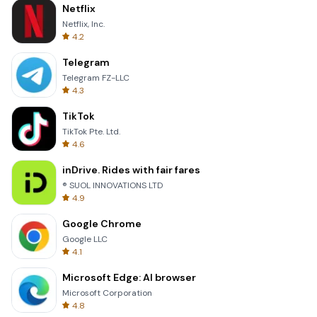
Netflix
Netflix, Inc.
4.2
Telegram
Telegram FZ-LLC
4.3
TikTok
TikTok Pte. Ltd.
4.6
inDrive. Rides with fair fares
® SUOL INNOVATIONS LTD
4.9
Google Chrome
Google LLC
4.1
Microsoft Edge: AI browser
Microsoft Corporation
4.8