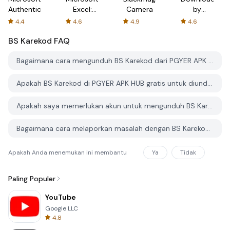
Authenticator
Excel:
Camera
by
Spreadsheets
AFTVnews
4.4
4.6
4.9
4.6
BS Karekod
FAQ
Bagaimana cara mengunduh BS Karekod dari PGYER APK HUB?
Apakah BS Karekod di PGYER APK HUB gratis untuk diunduh?
Apakah saya memerlukan akun untuk mengunduh BS Karekod dari PGYER APK HUB?
Bagaimana cara melaporkan masalah dengan BS Karekod di PGYER APK HUB?
Apakah Anda menemukan ini membantu
Ya
Tidak
Paling Populer
YouTube
Google LLC
4.8