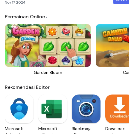
Nov 17, 2024
Permainan Online
Garden Bloom
Canno
Rekomendasi Editor
Microsoft
Microsoft
Blackmagic
Downloader