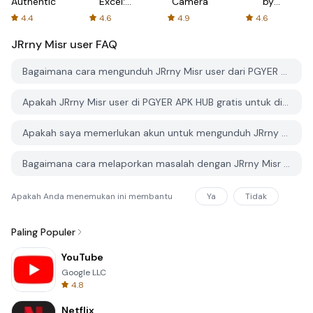
Authenticator
Excel:
Camera
by
Spreadsheets
AFTVnews
4.4
4.6
4.9
4.6
JRrny Misr user
FAQ
Bagaimana cara mengunduh JRrny Misr user dari PGYER APK HUB?
Apakah JRrny Misr user di PGYER APK HUB gratis untuk diunduh?
Apakah saya memerlukan akun untuk mengunduh JRrny Misr user dari PGYER APK HUB?
Bagaimana cara melaporkan masalah dengan JRrny Misr user di PGYER APK HUB?
Apakah Anda menemukan ini membantu
Ya
Tidak
Paling Populer
YouTube
Google LLC
4.8
Netflix