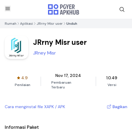
Rumah
Aplikasi
JRrny Misr user
Unduh
JRrny Misr user
JRney Misr
Nov 17, 2024
4.9
1.0.49
Pembaruan
Penilaian
Versi
Terbaru
Cara menginstal file XAPK / APK
Bagikan
Informasi Paket