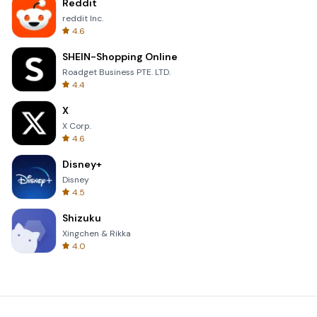
Reddit
reddit Inc.
4.6
SHEIN-Shopping Online
Roadget Business PTE. LTD.
4.4
X
X Corp.
4.6
Disney+
Disney
4.5
Shizuku
Xingchen & Rikka
4.0