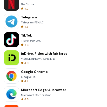
Netflix, Inc.
4.2
Telegram
Telegram FZ-LLC
4.3
TikTok
TikTok Pte. Ltd.
4.6
inDrive. Rides with fair fares
® SUOL INNOVATIONS LTD
4.9
Google Chrome
Google LLC
4.1
Microsoft Edge: AI browser
Microsoft Corporation
4.8