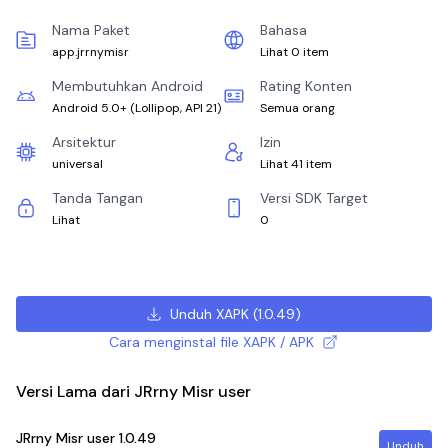
Nama Paket
Bahasa
app.jrrnymisr
Lihat 0 item
Membutuhkan Android
Rating Konten
Android 5.0+
(
Lollipop, API 21
)
Semua orang
Arsitektur
Izin
universal
Lihat 41 item
Tanda Tangan
Versi SDK Target
Lihat
0
Unduh XAPK
(
1.0.49
)
Cara menginstal file XAPK / APK
Versi Lama dari JRrny Misr user
JRrny Misr user
1.0.49
Unduh