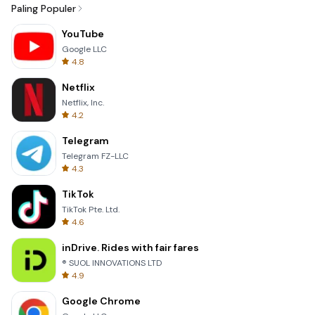
Paling Populer
YouTube
Google LLC
4.8
Netflix
Netflix, Inc.
4.2
Telegram
Telegram FZ-LLC
4.3
TikTok
TikTok Pte. Ltd.
4.6
inDrive. Rides with fair fares
® SUOL INNOVATIONS LTD
4.9
Google Chrome