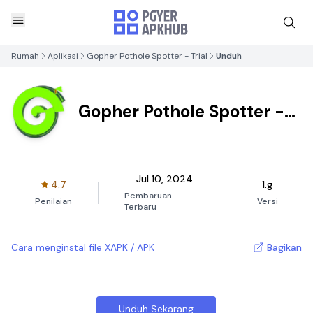
Rumah
Aplikasi
Gopher Pothole Spotter - Trial
Unduh
Gopher Pothole Spotter -
Trial
Jul 10, 2024
4.7
1.g
Pembaruan
Penilaian
Versi
Terbaru
Cara menginstal file XAPK / APK
Bagikan
Unduh Sekarang