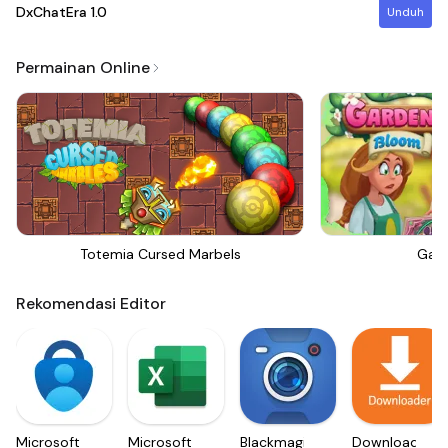
DxChatEra
1.0
Unduh
Permainan Online
Totemia Cursed Marbels
Gar
Rekomendasi Editor
Microsoft
Microsoft
Blackmagic
Downloader