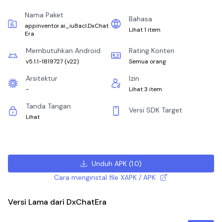
Nama Paket
Bahasa
appinventor.ai_iu8acl.DxChat
Lihat 1 item
Era
Membutuhkan Android
Rating Konten
v5.1.1-1819727
(
v22
)
Semua orang
Arsitektur
Izin
-
Lihat 3 item
Tanda Tangan
Versi SDK Target
Lihat
Unduh APK
(
1.0
)
Cara menginstal file XAPK / APK
Versi Lama dari DxChatEra