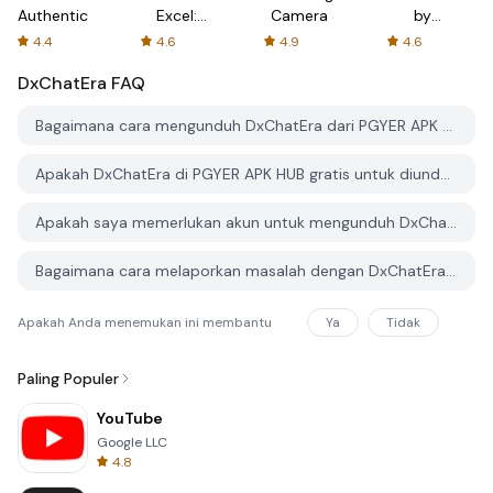
Authenticator
Excel:
Camera
by
Spreadsheets
AFTVnews
4.4
4.6
4.9
4.6
DxChatEra
FAQ
Bagaimana cara mengunduh DxChatEra dari PGYER APK HUB?
Apakah DxChatEra di PGYER APK HUB gratis untuk diunduh?
Apakah saya memerlukan akun untuk mengunduh DxChatEra dari PGYER APK HUB?
Bagaimana cara melaporkan masalah dengan DxChatEra di PGYER APK HUB?
Apakah Anda menemukan ini membantu
Ya
Tidak
Paling Populer
YouTube
Google LLC
4.8