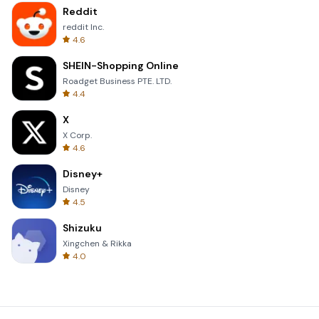
Reddit
reddit Inc.
4.6
SHEIN-Shopping Online
Roadget Business PTE. LTD.
4.4
X
X Corp.
4.6
Disney+
Disney
4.5
Shizuku
Xingchen & Rikka
4.0