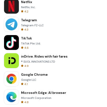
Netflix
Netflix, Inc.
4.2
Telegram
Telegram FZ-LLC
4.3
TikTok
TikTok Pte. Ltd.
4.6
inDrive. Rides with fair fares
® SUOL INNOVATIONS LTD
4.9
Google Chrome
Google LLC
4.1
Microsoft Edge: AI browser
Microsoft Corporation
4.8