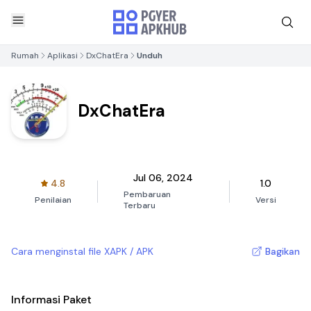
Rumah
Aplikasi
DxChatEra
Unduh
DxChatEra
Jul 06, 2024
4.8
1.0
Pembaruan
Penilaian
Versi
Terbaru
Cara menginstal file XAPK / APK
Bagikan
Informasi Paket