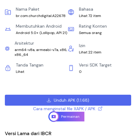
Nama Paket
Bahasa
br.com.churchdigital.A22678
Lihat 72 item
Membutuhkan Android
Rating Konten
Android 5.0+
(
Lollipop, API 21
)
Semua orang
Arsitektur
Izin
arm64-v8a, armeabi-v7a, x86,
Lihat 22 item
x86_64
Tanda Tangan
Versi SDK Target
Lihat
0
Unduh APK
(
1.1.68
)
Cara menginstal file XAPK / APK
Permainan
Versi Lama dari IBCR