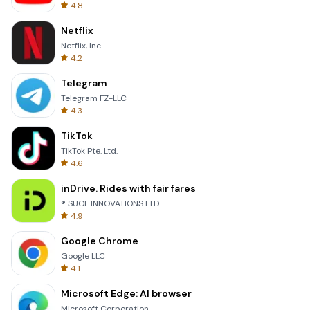
4.8
Netflix
Netflix, Inc.
4.2
Telegram
Telegram FZ-LLC
4.3
TikTok
TikTok Pte. Ltd.
4.6
inDrive. Rides with fair fares
® SUOL INNOVATIONS LTD
4.9
Google Chrome
Google LLC
4.1
Microsoft Edge: AI browser
Microsoft Corporation