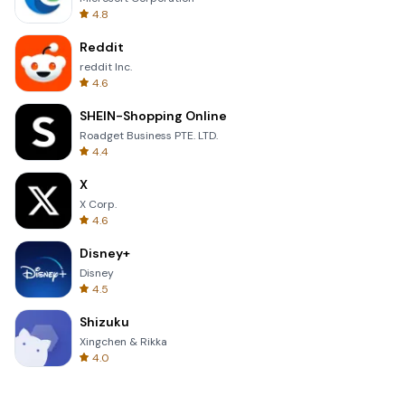
4.8
Reddit
reddit Inc.
4.6
SHEIN-Shopping Online
Roadget Business PTE. LTD.
4.4
X
X Corp.
4.6
Disney+
Disney
4.5
Shizuku
Xingchen & Rikka
4.0