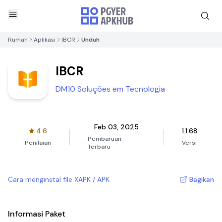
Rumah
Aplikasi
IBCR
Unduh
IBCR
DM10 Soluções em Tecnologia
Feb 03, 2025
4.6
1.1.68
Pembaruan
Penilaian
Versi
Terbaru
Cara menginstal file XAPK / APK
Bagikan
Informasi Paket