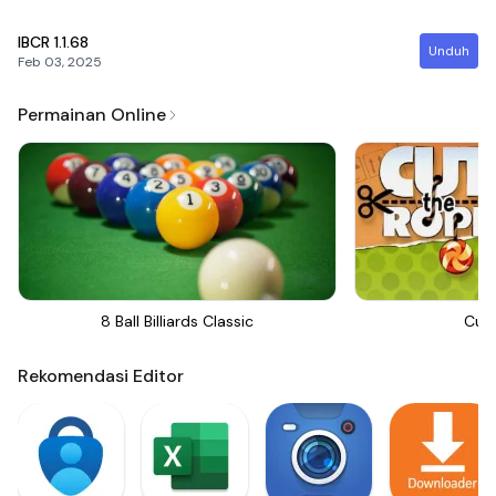
IBCR
1.1.68
Unduh
Feb 03, 2025
Permainan Online
8 Ball Billiards Classic
Cut
Rekomendasi Editor