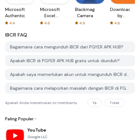
Microsoft
Microsoft
Blackmagic
Downloader
Authenticator
Excel:
Camera
by
Spreadsheets
AFTVnews
4.4
4.6
4.9
4.6
IBCR
FAQ
Bagaimana cara mengunduh IBCR dari PGYER APK HUB?
Apakah IBCR di PGYER APK HUB gratis untuk diunduh?
Apakah saya memerlukan akun untuk mengunduh IBCR dari PGYER APK HUB?
Bagaimana cara melaporkan masalah dengan IBCR di PGYER APK HUB?
Apakah Anda menemukan ini membantu
Ya
Tidak
Paling Populer
YouTube
Google LLC