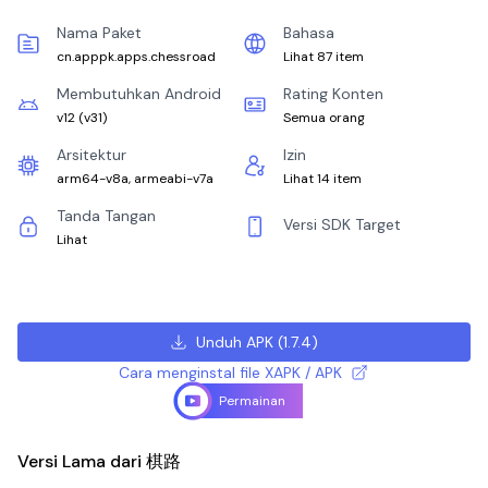
Nama Paket
Bahasa
cn.apppk.apps.chessroad
Lihat 87 item
Membutuhkan Android
Rating Konten
v12
(
v31
)
Semua orang
Arsitektur
Izin
arm64-v8a, armeabi-v7a
Lihat 14 item
Tanda Tangan
Versi SDK Target
Lihat
Unduh APK
(
1.7.4
)
Cara menginstal file XAPK / APK
Permainan
Versi Lama dari 棋路