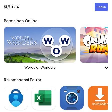
棋路
1.7.4
Unduh
Permainan Online
Words of Wonders
Om 
Rekomendasi Editor