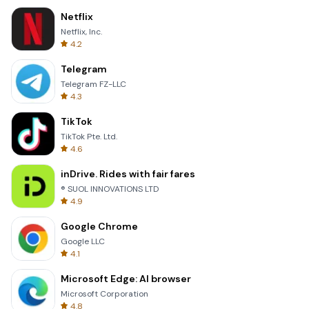
Netflix
Netflix, Inc.
4.2
Telegram
Telegram FZ-LLC
4.3
TikTok
TikTok Pte. Ltd.
4.6
inDrive. Rides with fair fares
® SUOL INNOVATIONS LTD
4.9
Google Chrome
Google LLC
4.1
Microsoft Edge: AI browser
Microsoft Corporation
4.8