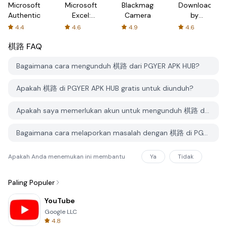
Microsoft
Microsoft
Blackmagic
Downloader
Authenticator
Excel:
Camera
by
Spreadsheets
AFTVnews
4.4
4.6
4.9
4.6
棋路
FAQ
Bagaimana cara mengunduh 棋路 dari PGYER APK HUB?
Apakah 棋路 di PGYER APK HUB gratis untuk diunduh?
Apakah saya memerlukan akun untuk mengunduh 棋路 dari PGYER APK HUB?
Bagaimana cara melaporkan masalah dengan 棋路 di PGYER APK HUB?
Apakah Anda menemukan ini membantu
Ya
Tidak
Paling Populer
YouTube
Google LLC
4.8