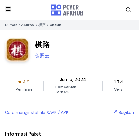
Rumah
Aplikasi
棋路
Unduh
棋路
贺照云
Jun 15, 2024
4.9
1.7.4
Pembaruan
Penilaian
Versi
Terbaru
Cara menginstal file XAPK / APK
Bagikan
Informasi Paket