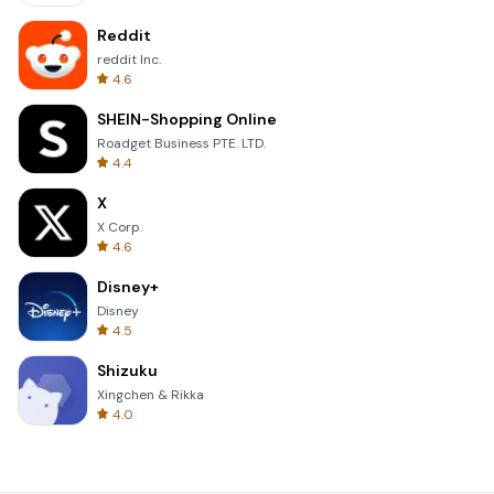
Reddit
reddit Inc.
4.6
SHEIN-Shopping Online
Roadget Business PTE. LTD.
4.4
X
X Corp.
4.6
Disney+
Disney
4.5
Shizuku
Xingchen & Rikka
4.0