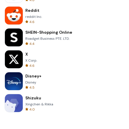
4.8
Reddit
reddit Inc.
4.6
SHEIN-Shopping Online
Roadget Business PTE. LTD.
4.4
X
X Corp.
4.6
Disney+
Disney
4.5
Shizuku
Xingchen & Rikka
4.0