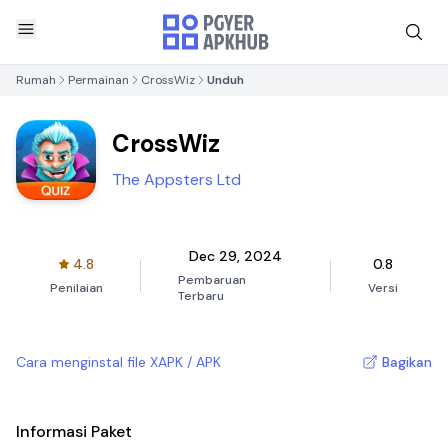
Rumah
Permainan
CrossWiz
Unduh
CrossWiz
The Appsters Ltd
Dec 29, 2024
4.8
0.8
Pembaruan
Penilaian
Versi
Terbaru
Cara menginstal file XAPK / APK
Bagikan
Informasi Paket