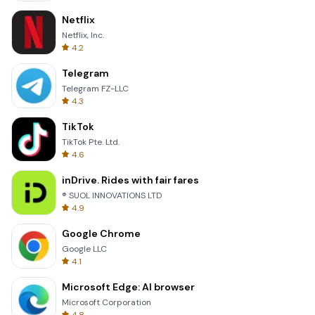
Netflix
Netflix, Inc.
4.2
Telegram
Telegram FZ-LLC
4.3
TikTok
TikTok Pte. Ltd.
4.6
inDrive. Rides with fair fares
® SUOL INNOVATIONS LTD
4.9
Google Chrome
Google LLC
4.1
Microsoft Edge: AI browser
Microsoft Corporation