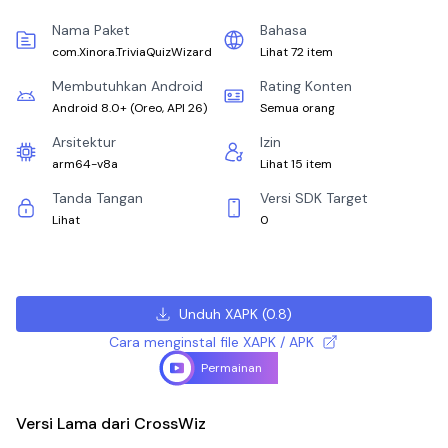
Nama Paket
Bahasa
com.Xinora.TriviaQuizWizard
Lihat 72 item
Membutuhkan Android
Rating Konten
Android 8.0+
(
Oreo, API 26
)
Semua orang
Arsitektur
Izin
arm64-v8a
Lihat 15 item
Tanda Tangan
Versi SDK Target
Lihat
0
Unduh XAPK
(
0.8
)
Cara menginstal file XAPK / APK
Permainan
Versi Lama dari CrossWiz