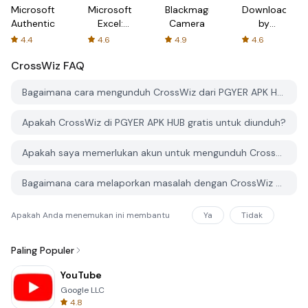
Microsoft
Microsoft
Blackmagic
Downloader
Authenticator
Excel:
Camera
by
Spreadsheets
AFTVnews
4.4
4.6
4.9
4.6
CrossWiz
FAQ
Bagaimana cara mengunduh CrossWiz dari PGYER APK HUB?
Apakah CrossWiz di PGYER APK HUB gratis untuk diunduh?
Apakah saya memerlukan akun untuk mengunduh CrossWiz dari PGYER APK HUB?
Bagaimana cara melaporkan masalah dengan CrossWiz di PGYER APK HUB?
Apakah Anda menemukan ini membantu
Ya
Tidak
Paling Populer
YouTube
Google LLC
4.8