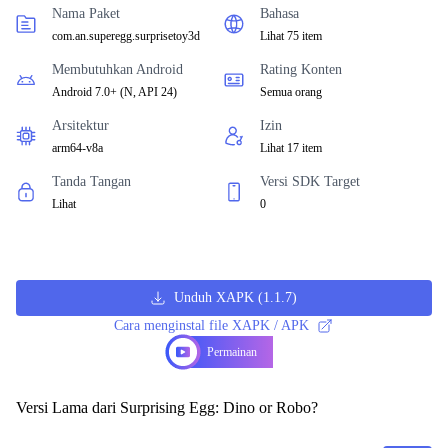
Nama Paket
Bahasa
com.an.superegg.surprisetoy3d
Lihat 75 item
Membutuhkan Android
Rating Konten
Android 7.0+
(
N, API 24
)
Semua orang
Arsitektur
Izin
arm64-v8a
Lihat 17 item
Tanda Tangan
Versi SDK Target
Lihat
0
Unduh XAPK
(
1.1.7
)
Cara menginstal file XAPK / APK
Permainan
Versi Lama dari Surprising Egg: Dino or Robo?