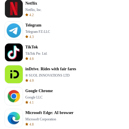
Netflix
Netflix, Inc.
4.2
Telegram
Telegram FZ-LLC
4.3
TikTok
TikTok Pte. Ltd.
4.6
inDrive. Rides with fair fares
® SUOL INNOVATIONS LTD
4.9
Google Chrome
Google LLC
4.1
Microsoft Edge: AI browser
Microsoft Corporation
4.8