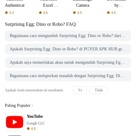
Authenticator
Excel:
Camera
by
Spreadsheets
AFTVnews
4.4
4.6
4.9
4.6
Surprising Egg: Dino or Robo?
FAQ
Bagaimana cara mengunduh Surprising Egg: Dino or Robo? dari PGYER APK HUB?
Apakah Surprising Egg: Dino or Robo? di PGYER APK HUB gratis untuk diunduh?
Apakah saya memerlukan akun untuk mengunduh Surprising Egg: Dino or Robo? dari PGYER APK HUB?
Bagaimana cara melaporkan masalah dengan Surprising Egg: Dino or Robo? di PGYER APK HUB?
Apakah Anda menemukan ini membantu
Ya
Tidak
Paling Populer
YouTube
Google LLC
4.8