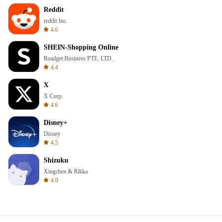
Reddit
reddit Inc.
4.6
SHEIN-Shopping Online
Roadget Business PTE. LTD.
4.4
X
X Corp.
4.6
Disney+
Disney
4.5
Shizuku
Xingchen & Rikka
4.0