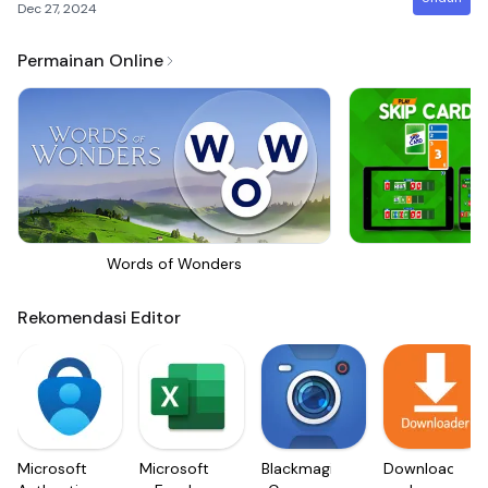
Dec 27, 2024
Permainan Online
Words of Wonders
Sk
Rekomendasi Editor
Microsoft
Microsoft
Blackmagic
Downloader