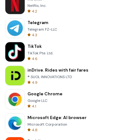
Netflix, Inc.
4.2
Telegram
Telegram FZ-LLC
4.3
TikTok
TikTok Pte. Ltd.
4.6
inDrive. Rides with fair fares
® SUOL INNOVATIONS LTD
4.9
Google Chrome
Google LLC
4.1
Microsoft Edge: AI browser
Microsoft Corporation
4.8