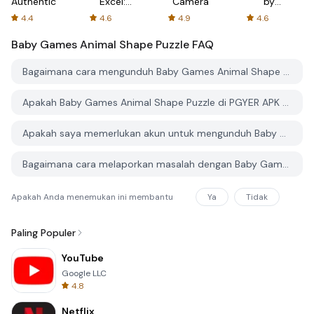
Authenticator
Excel:
Camera
by
Spreadsheets
AFTVnews
4.4
4.6
4.9
4.6
Baby Games Animal Shape Puzzle
FAQ
Bagaimana cara mengunduh Baby Games Animal Shape Puzzle dari PGYER APK HUB?
Apakah Baby Games Animal Shape Puzzle di PGYER APK HUB gratis untuk diunduh?
Apakah saya memerlukan akun untuk mengunduh Baby Games Animal Shape Puzzle dari PGYER APK HUB?
Bagaimana cara melaporkan masalah dengan Baby Games Animal Shape Puzzle di PGYER APK HUB?
Apakah Anda menemukan ini membantu
Ya
Tidak
Paling Populer
YouTube
Google LLC
4.8
Netflix