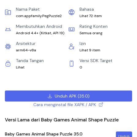
Nama Paket
Bahasa
com.appfamily.PegPuzzle2
Lihat 72 item
Membutuhkan Android
Rating Konten
Android 4.4+
(
Kitkat, API 19
)
Semua orang
Arsitektur
Izin
arm64-v8a
Lihat 9 item
Tanda Tangan
Versi SDK Target
Lihat
0
Unduh APK
(
35.0
)
Cara menginstal file XAPK / APK
Versi Lama dari Baby Games Animal Shape Puzzle
Baby Games Animal Shape Puzzle
35.0
Unduh