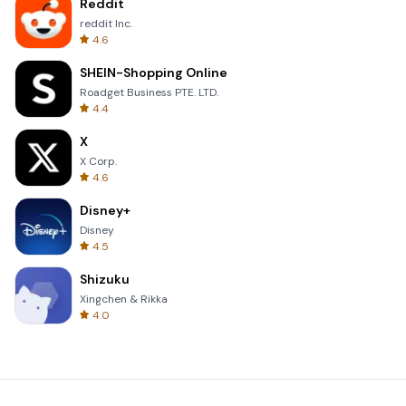
Reddit
reddit Inc.
4.6
SHEIN-Shopping Online
Roadget Business PTE. LTD.
4.4
X
X Corp.
4.6
Disney+
Disney
4.5
Shizuku
Xingchen & Rikka
4.0