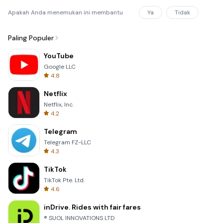
Apakah Anda menemukan ini membantu
Ya
Tidak
Paling Populer
YouTube
Google LLC
4.8
Netflix
Netflix, Inc.
4.2
Telegram
Telegram FZ-LLC
4.3
TikTok
TikTok Pte. Ltd.
4.6
inDrive. Rides with fair fares
® SUOL INNOVATIONS LTD