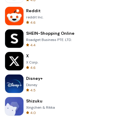
4.8
Reddit
reddit Inc.
4.6
SHEIN-Shopping Online
Roadget Business PTE. LTD.
4.4
X
X Corp.
4.6
Disney+
Disney
4.5
Shizuku
Xingchen & Rikka
4.0