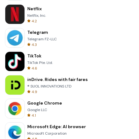
Netflix
Netflix, Inc.
4.2
Telegram
Telegram FZ-LLC
4.3
TikTok
TikTok Pte. Ltd.
4.6
inDrive. Rides with fair fares
® SUOL INNOVATIONS LTD
4.9
Google Chrome
Google LLC
4.1
Microsoft Edge: AI browser
Microsoft Corporation