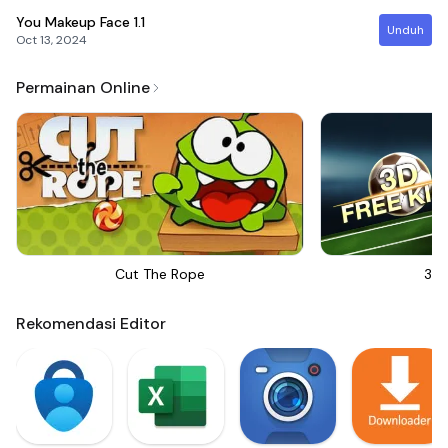
You Makeup Face
1.1
Unduh
Oct 13, 2024
Permainan Online
Cut The Rope
3D 
Rekomendasi Editor