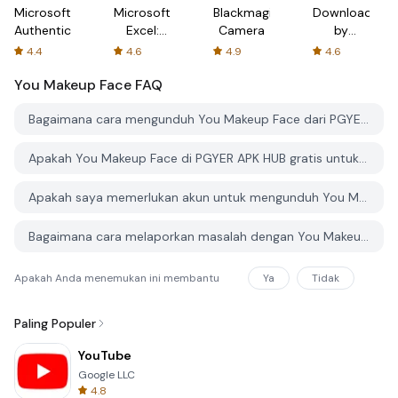
Microsoft
Microsoft
Blackmagic
Downloader
Authenticator
Excel:
Camera
by
Spreadsheets
AFTVnews
4.4
4.6
4.9
4.6
You Makeup Face
FAQ
Bagaimana cara mengunduh You Makeup Face dari PGYER APK HUB?
Apakah You Makeup Face di PGYER APK HUB gratis untuk diunduh?
Apakah saya memerlukan akun untuk mengunduh You Makeup Face dari PGYER APK HUB?
Bagaimana cara melaporkan masalah dengan You Makeup Face di PGYER APK HUB?
Apakah Anda menemukan ini membantu
Ya
Tidak
Paling Populer
YouTube
Google LLC
4.8