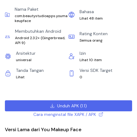
Nama Paket
Bahasa
com.beautystudioapps.youma
Lihat 48 item
keupface
Membutuhkan Android
Rating Konten
Android 2.3.2+
(
Gingerbread,
Semua orang
API 9
)
Arsitektur
Izin
universal
Lihat 10 item
Tanda Tangan
Versi SDK Target
Lihat
0
Unduh APK
(
1.1
)
Cara menginstal file XAPK / APK
Versi Lama dari You Makeup Face