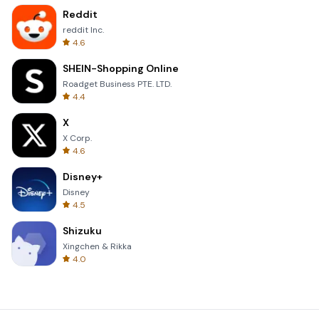
Reddit
reddit Inc.
4.6
SHEIN-Shopping Online
Roadget Business PTE. LTD.
4.4
X
X Corp.
4.6
Disney+
Disney
4.5
Shizuku
Xingchen & Rikka
4.0