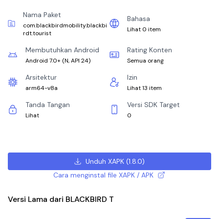
Nama Paket
Bahasa
com.blackbirdmobility.blackbi
Lihat 0 item
rdt.tourist
Membutuhkan Android
Rating Konten
Android 7.0+
(
N, API 24
)
Semua orang
Arsitektur
Izin
arm64-v8a
Lihat 13 item
Tanda Tangan
Versi SDK Target
Lihat
0
Unduh XAPK
(
1.8.0
)
Cara menginstal file XAPK / APK
Versi Lama dari BLACKBIRD T