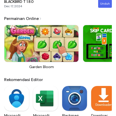
BLACKBIRD T
1.8.0
Unduh
Dec 17, 2024
Permainan Online
Garden Bloom
Sk
Rekomendasi Editor
Microsoft
Microsoft
Blackmagic
Downloader