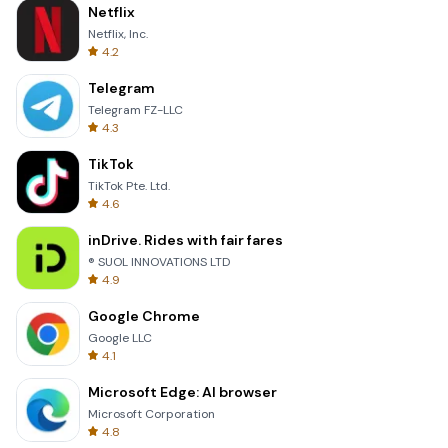
Netflix
Netflix, Inc.
4.2
Telegram
Telegram FZ-LLC
4.3
TikTok
TikTok Pte. Ltd.
4.6
inDrive. Rides with fair fares
® SUOL INNOVATIONS LTD
4.9
Google Chrome
Google LLC
4.1
Microsoft Edge: AI browser
Microsoft Corporation
4.8