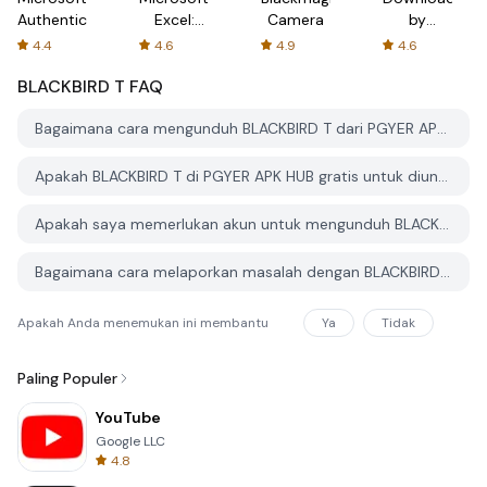
Authenticator
Excel:
Camera
by
Spreadsheets
AFTVnews
4.4
4.6
4.9
4.6
BLACKBIRD T
FAQ
Bagaimana cara mengunduh BLACKBIRD T dari PGYER APK HUB?
Apakah BLACKBIRD T di PGYER APK HUB gratis untuk diunduh?
Apakah saya memerlukan akun untuk mengunduh BLACKBIRD T dari PGYER APK HUB?
Bagaimana cara melaporkan masalah dengan BLACKBIRD T di PGYER APK HUB?
Apakah Anda menemukan ini membantu
Ya
Tidak
Paling Populer
YouTube
Google LLC
4.8