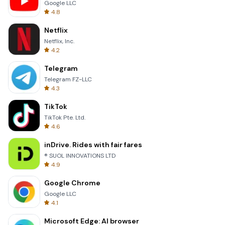
Google LLC
4.8
Netflix
Netflix, Inc.
4.2
Telegram
Telegram FZ-LLC
4.3
TikTok
TikTok Pte. Ltd.
4.6
inDrive. Rides with fair fares
® SUOL INNOVATIONS LTD
4.9
Google Chrome
Google LLC
4.1
Microsoft Edge: AI browser