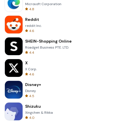
Microsoft Corporation
4.8
Reddit
reddit Inc.
4.6
SHEIN-Shopping Online
Roadget Business PTE. LTD.
4.4
X
X Corp.
4.6
Disney+
Disney
4.5
Shizuku
Xingchen & Rikka
4.0