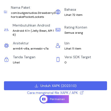
Nama Paket
Bahasa
com.budgestudios.StrawberryS
Lihat 72 item
hortcakePocketLockets
Membutuhkan Android
Rating Konten
Android 4.1+
(
Jelly Bean, API 1
Semua orang
6
)
Arsitektur
Izin
arm64-v8a, armeabi-v7a
Lihat 11 item
Tanda Tangan
Versi SDK Target
Lihat
0
Unduh XAPK
(
2023.1.0
)
Cara menginstal file XAPK / APK
Permainan