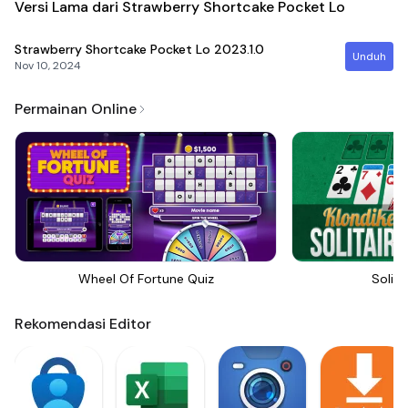
Versi Lama dari Strawberry Shortcake Pocket Lo
Strawberry Shortcake Pocket Lo
2023.1.0
Unduh
Nov 10, 2024
Permainan Online
Wheel Of Fortune Quiz
Solita
Rekomendasi Editor