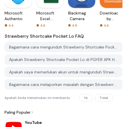
Microsoft
Microsoft
Blackmagic
Downloader
Authenticator
Excel:
Camera
by
Spreadsheets
AFTVnews
4.4
4.6
4.9
4.6
Strawberry Shortcake Pocket Lo
FAQ
Bagaimana cara mengunduh Strawberry Shortcake Pocket Lo dari PGYER APK HUB?
Apakah Strawberry Shortcake Pocket Lo di PGYER APK HUB gratis untuk diunduh?
Apakah saya memerlukan akun untuk mengunduh Strawberry Shortcake Pocket Lo dari PGYER APK HUB?
Bagaimana cara melaporkan masalah dengan Strawberry Shortcake Pocket Lo di PGYER APK HUB?
Apakah Anda menemukan ini membantu
Ya
Tidak
Paling Populer
YouTube