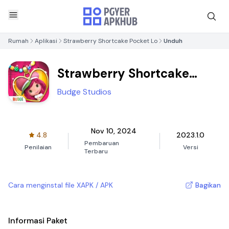
Rumah
Aplikasi
Strawberry Shortcake Pocket Lo
Unduh
Strawberry Shortcake
Pocket Lo
Budge Studios
Nov 10, 2024
4.8
2023.1.0
Pembaruan
Penilaian
Versi
Terbaru
Cara menginstal file XAPK / APK
Bagikan
Informasi Paket