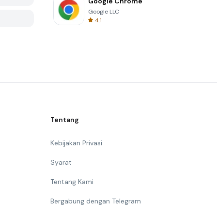
Google Chrome
Google LLC
4.1
Tentang
Kebijakan Privasi
Syarat
Tentang Kami
Bergabung dengan Telegram