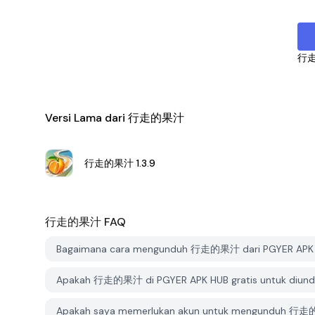
行
Versi Lama dari 行走的果汁
行走的果汁
1.3.9
行走的果汁
FAQ
Bagaimana cara mengunduh 行走的果汁 dari PGYER APK
Apakah 行走的果汁 di PGYER APK HUB gratis untuk diun
Apakah saya memerlukan akun untuk mengunduh 行走