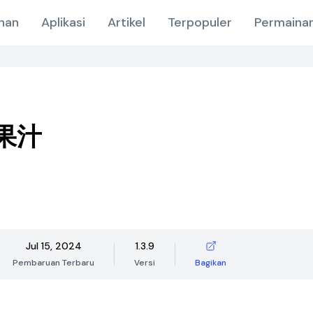
nan
Aplikasi
Artikel
Terpopuler
Permainan
果汁
Jul 15, 2024
1.3.9
Pembaruan Terbaru
Versi
Bagikan