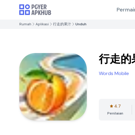
Permai
Rumah
Aplikasi
行走的果汁
Unduh
行走的
Words Mobile
4.7
Penilaian