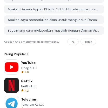
Apakah Daman App di PGYER APK HUB gratis untuk diunduh?
Apakah saya memerlukan akun untuk mengunduh Daman App dari PGYER APK HUB?
Bagaimana cara melaporkan masalah dengan Daman App di PGYER APK HUB?
Apakah Anda menemukan ini membantu
Ya
Tidak
Paling Populer
YouTube
Google LLC
4.8
Netflix
Netflix, Inc.
4.2
Telegram
Telegram FZ-LLC