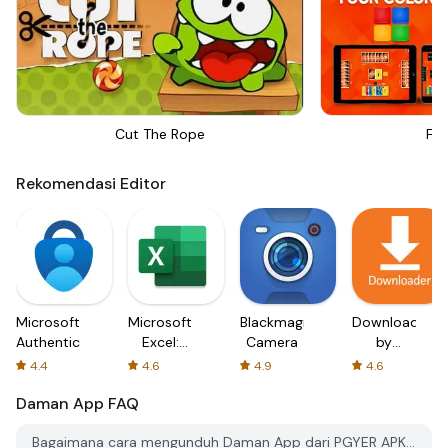
Cut The Rope
Fou
Rekomendasi Editor
Microsoft
Microsoft
Blackmagic
Downloader
Authenticator
Excel:
Camera
by
Spreadsheets
AFTVnews
4.4
4.6
4.9
4.6
Daman App
FAQ
Bagaimana cara mengunduh Daman App dari PGYER APK HUB?