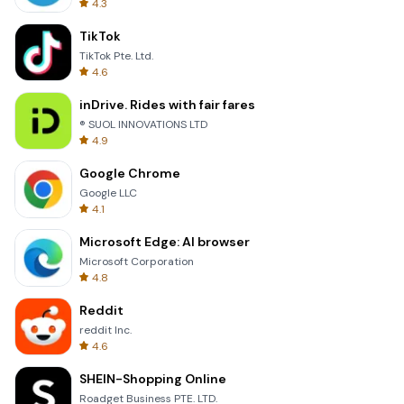
4.3
TikTok
TikTok Pte. Ltd.
4.6
inDrive. Rides with fair fares
® SUOL INNOVATIONS LTD
4.9
Google Chrome
Google LLC
4.1
Microsoft Edge: AI browser
Microsoft Corporation
4.8
Reddit
reddit Inc.
4.6
SHEIN-Shopping Online
Roadget Business PTE. LTD.