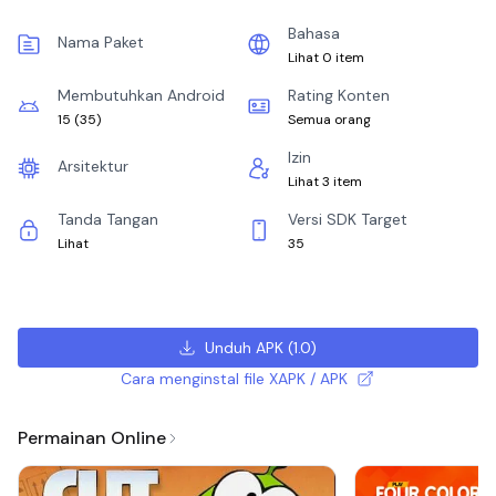
Bahasa
Nama Paket
Lihat 0 item
Membutuhkan Android
Rating Konten
15
(
35
)
Semua orang
Izin
Arsitektur
Lihat 3 item
Tanda Tangan
Versi SDK Target
Lihat
35
Unduh APK
(
1.0
)
Cara menginstal file XAPK / APK
Permainan Online