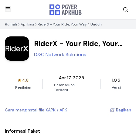
Rumah
Aplikasi
RiderX - Your Ride, Your Way
Unduh
RiderX - Your Ride, Your
Way
D&C Network Solutions
Apr 17, 2025
4.8
1.0.5
Pembaruan
Penilaian
Versi
Terbaru
Cara menginstal file XAPK / APK
Bagikan
Informasi Paket