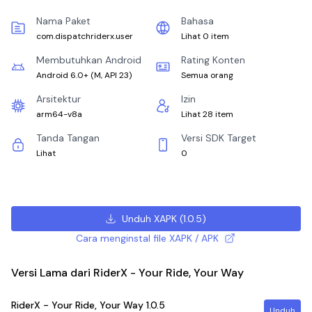
Nama Paket
Bahasa
com.dispatchriderx.user
Lihat 0 item
Membutuhkan Android
Rating Konten
Android 6.0+
(
M, API 23
)
Semua orang
Arsitektur
Izin
arm64-v8a
Lihat 28 item
Tanda Tangan
Versi SDK Target
Lihat
0
Unduh XAPK
(
1.0.5
)
Cara menginstal file XAPK / APK
Versi Lama dari RiderX - Your Ride, Your Way
RiderX - Your Ride, Your Way
1.0.5
Unduh