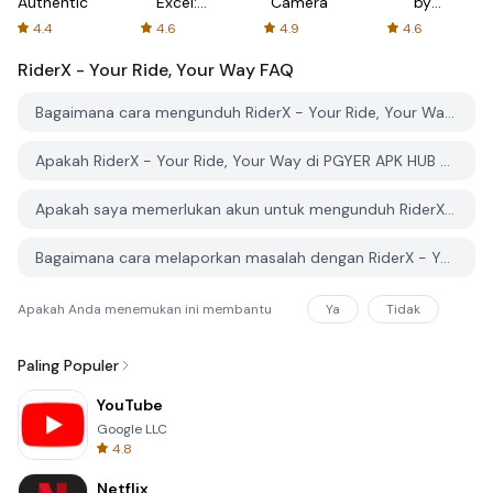
Authenticator
Excel:
Camera
by
Spreadsheets
AFTVnews
4.4
4.6
4.9
4.6
RiderX - Your Ride, Your Way
FAQ
Bagaimana cara mengunduh RiderX - Your Ride, Your Way dari PGYER APK HUB?
Apakah RiderX - Your Ride, Your Way di PGYER APK HUB gratis untuk diunduh?
Apakah saya memerlukan akun untuk mengunduh RiderX - Your Ride, Your Way dari PGYER APK HUB?
Bagaimana cara melaporkan masalah dengan RiderX - Your Ride, Your Way di PGYER APK HUB?
Apakah Anda menemukan ini membantu
Ya
Tidak
Paling Populer
YouTube
Google LLC
4.8
Netflix