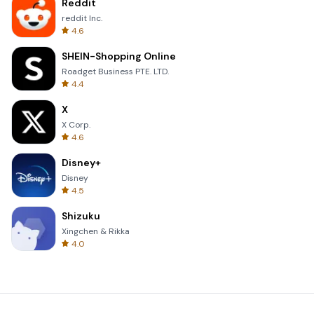
Reddit
reddit Inc.
4.6
SHEIN-Shopping Online
Roadget Business PTE. LTD.
4.4
X
X Corp.
4.6
Disney+
Disney
4.5
Shizuku
Xingchen & Rikka
4.0