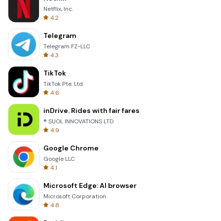
Netflix, Inc.
4.2
Telegram
Telegram FZ-LLC
4.3
TikTok
TikTok Pte. Ltd.
4.6
inDrive. Rides with fair fares
® SUOL INNOVATIONS LTD
4.9
Google Chrome
Google LLC
4.1
Microsoft Edge: AI browser
Microsoft Corporation
4.8