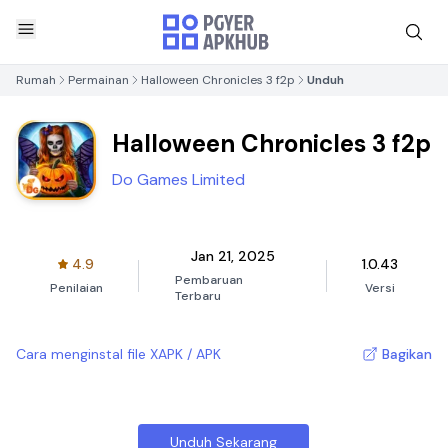
Rumah
Permainan
Halloween Chronicles 3 f2p
Unduh
Halloween Chronicles 3 f2p
Do Games Limited
Jan 21, 2025
4.9
1.0.43
Pembaruan
Penilaian
Versi
Terbaru
Cara menginstal file XAPK / APK
Bagikan
Unduh Sekarang