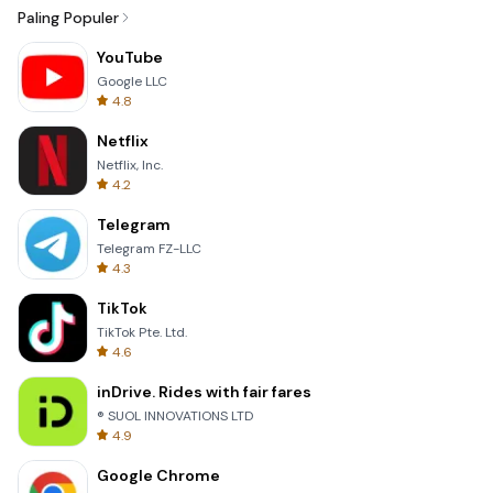
Paling Populer
YouTube
Google LLC
4.8
Netflix
Netflix, Inc.
4.2
Telegram
Telegram FZ-LLC
4.3
TikTok
TikTok Pte. Ltd.
4.6
inDrive. Rides with fair fares
® SUOL INNOVATIONS LTD
4.9
Google Chrome