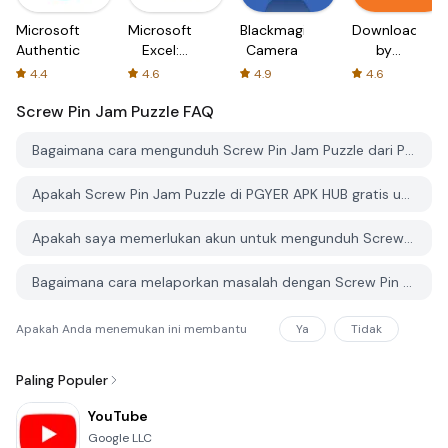
Microsoft
Microsoft
Blackmagic
Downloader
Authenticator
Excel:
Camera
by
Spreadsheets
AFTVnews
4.4
4.6
4.9
4.6
Screw Pin Jam Puzzle
FAQ
Bagaimana cara mengunduh Screw Pin Jam Puzzle dari PGYER APK HUB?
Apakah Screw Pin Jam Puzzle di PGYER APK HUB gratis untuk diunduh?
Apakah saya memerlukan akun untuk mengunduh Screw Pin Jam Puzzle dari PGYER APK HUB?
Bagaimana cara melaporkan masalah dengan Screw Pin Jam Puzzle di PGYER APK HUB?
Apakah Anda menemukan ini membantu
Ya
Tidak
Paling Populer
YouTube
Google LLC