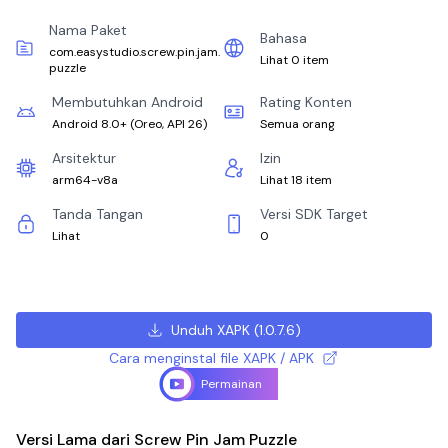
Nama Paket
Bahasa
com.easystudio.screw.pin.jam.
Lihat 0 item
puzzle
Membutuhkan Android
Rating Konten
Android 8.0+
(
Oreo, API 26
)
Semua orang
Arsitektur
Izin
arm64-v8a
Lihat 18 item
Tanda Tangan
Versi SDK Target
Lihat
0
Unduh XAPK
(
1.0.7.6
)
Cara menginstal file XAPK / APK
Permainan
Versi Lama dari Screw Pin Jam Puzzle