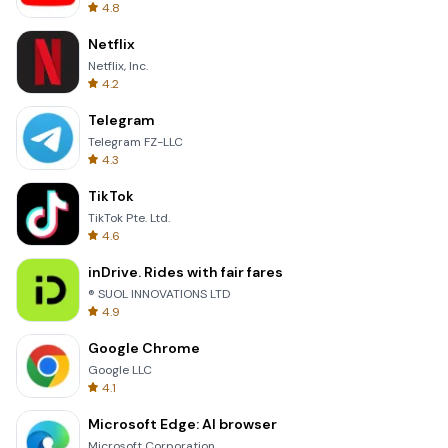
4.8
Netflix
Netflix, Inc.
4.2
Telegram
Telegram FZ-LLC
4.3
TikTok
TikTok Pte. Ltd.
4.6
inDrive. Rides with fair fares
® SUOL INNOVATIONS LTD
4.9
Google Chrome
Google LLC
4.1
Microsoft Edge: AI browser
Microsoft Corporation