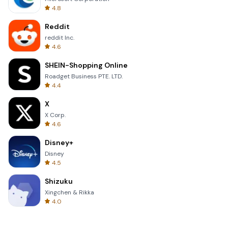
4.8
Reddit
reddit Inc.
4.6
SHEIN-Shopping Online
Roadget Business PTE. LTD.
4.4
X
X Corp.
4.6
Disney+
Disney
4.5
Shizuku
Xingchen & Rikka
4.0