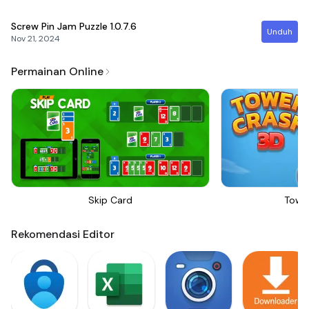
Screw Pin Jam Puzzle
1.0.7.6
Unduh
Nov 21, 2024
Permainan Online
Skip Card
Towe
Rekomendasi Editor