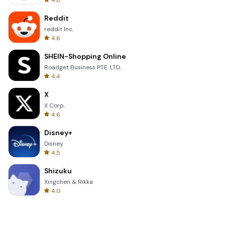
4.8
Reddit
reddit Inc.
4.6
SHEIN-Shopping Online
Roadget Business PTE. LTD.
4.4
X
X Corp.
4.6
Disney+
Disney
4.5
Shizuku
Xingchen & Rikka
4.0