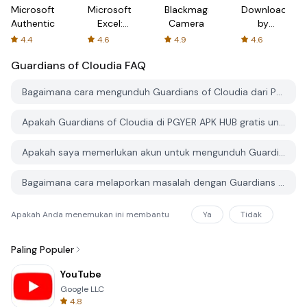
Microsoft
Microsoft
Blackmagic
Downloader
Authenticator
Excel:
Camera
by
Spreadsheets
AFTVnews
4.4
4.6
4.9
4.6
Guardians of Cloudia
FAQ
Bagaimana cara mengunduh Guardians of Cloudia dari PGYER APK HUB?
Apakah Guardians of Cloudia di PGYER APK HUB gratis untuk diunduh?
Apakah saya memerlukan akun untuk mengunduh Guardians of Cloudia dari PGYER APK HUB?
Bagaimana cara melaporkan masalah dengan Guardians of Cloudia di PGYER APK HUB?
Apakah Anda menemukan ini membantu
Ya
Tidak
Paling Populer
YouTube
Google LLC
4.8