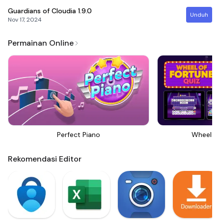
Guardians of Cloudia
1.9.0
Unduh
Nov 17, 2024
Permainan Online
Perfect Piano
Wheel Of
Rekomendasi Editor