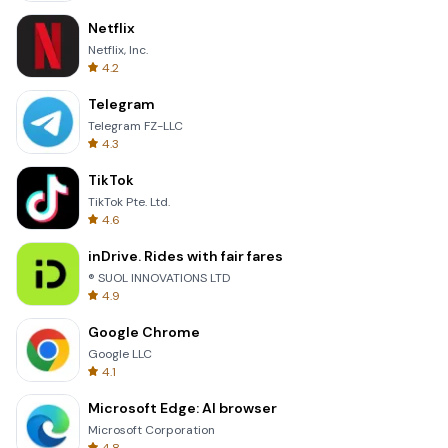
Netflix
Netflix, Inc.
4.2
Telegram
Telegram FZ-LLC
4.3
TikTok
TikTok Pte. Ltd.
4.6
inDrive. Rides with fair fares
® SUOL INNOVATIONS LTD
4.9
Google Chrome
Google LLC
4.1
Microsoft Edge: AI browser
Microsoft Corporation