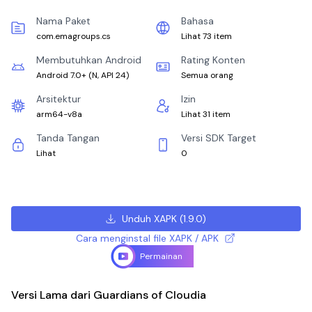
Nama Paket
Bahasa
com.emagroups.cs
Lihat 73 item
Membutuhkan Android
Rating Konten
Android 7.0+
(
N, API 24
)
Semua orang
Arsitektur
Izin
arm64-v8a
Lihat 31 item
Tanda Tangan
Versi SDK Target
Lihat
0
Unduh XAPK
(
1.9.0
)
Cara menginstal file XAPK / APK
Permainan
Versi Lama dari Guardians of Cloudia