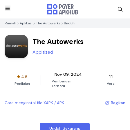
Rumah
Aplikasi
The Autowerks
Unduh
The Autowerks
Appitized
Nov 09, 2024
4.6
1.1
Pembaruan
Penilaian
Versi
Terbaru
Cara menginstal file XAPK / APK
Bagikan
Unduh Sekarang