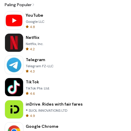
Paling Populer
YouTube
Google LLC
4.8
Netflix
Netflix, Inc.
4.2
Telegram
Telegram FZ-LLC
4.3
TikTok
TikTok Pte. Ltd.
4.6
inDrive. Rides with fair fares
® SUOL INNOVATIONS LTD
4.9
Google Chrome