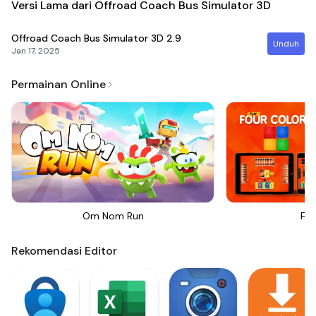
Versi Lama dari Offroad Coach Bus Simulator 3D
Offroad Coach Bus Simulator 3D
2.9
Unduh
Jan 17, 2025
Permainan Online
Om Nom Run
Fou
Rekomendasi Editor