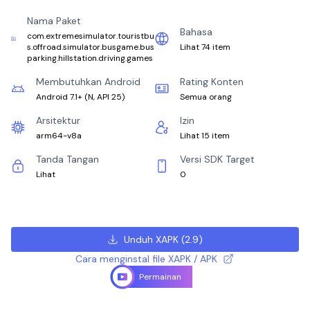
Nama Paket
Bahasa
com.extremesimulator.touristbu
s.offroad.simulator.busgame.bus
Lihat 74 item
parking.hillstation.driving.games
Membutuhkan Android
Rating Konten
Android 7.1+
(
N, API 25
)
Semua orang
Arsitektur
Izin
arm64-v8a
Lihat 15 item
Tanda Tangan
Versi SDK Target
Lihat
0
Unduh XAPK
(
2.9
)
Cara menginstal file XAPK / APK
Permainan