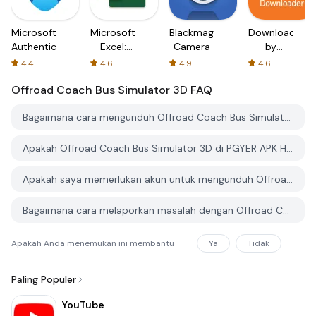
Microsoft
Microsoft
Blackmagic
Downloader
Authenticator
Excel:
Camera
by
Spreadsheets
AFTVnews
4.4
4.6
4.9
4.6
Offroad Coach Bus Simulator 3D
FAQ
Bagaimana cara mengunduh Offroad Coach Bus Simulator 3D dari PGYER APK HUB?
Apakah Offroad Coach Bus Simulator 3D di PGYER APK HUB gratis untuk diunduh?
Apakah saya memerlukan akun untuk mengunduh Offroad Coach Bus Simulator 3D dari PGYER APK HUB?
Bagaimana cara melaporkan masalah dengan Offroad Coach Bus Simulator 3D di PGYER APK HUB?
Apakah Anda menemukan ini membantu
Ya
Tidak
Paling Populer
YouTube