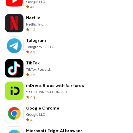
Google LLC
4.8
Netflix
Netflix, Inc.
4.2
Telegram
Telegram FZ-LLC
4.3
TikTok
TikTok Pte. Ltd.
4.6
inDrive. Rides with fair fares
® SUOL INNOVATIONS LTD
4.9
Google Chrome
Google LLC
4.1
Microsoft Edge: AI browser