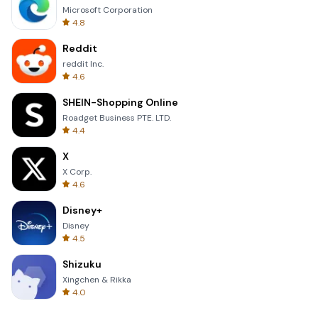
Microsoft Corporation
4.8
Reddit
reddit Inc.
4.6
SHEIN-Shopping Online
Roadget Business PTE. LTD.
4.4
X
X Corp.
4.6
Disney+
Disney
4.5
Shizuku
Xingchen & Rikka
4.0