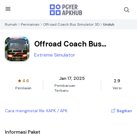
Rumah
Permainan
Offroad Coach Bus Simulator 3D
Unduh
Offroad Coach Bus
Simulator 3D
Extreme Simulator
Jan 17, 2025
4.6
2.9
Pembaruan
Penilaian
Versi
Terbaru
Cara menginstal file XAPK / APK
Bagikan
Informasi Paket