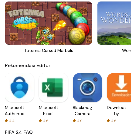
Totemia Cursed Marbels
Words
Rekomendasi Editor
Microsoft
Microsoft
Blackmagic
Downloader
Authenticator
Excel:
Camera
by
Spreadsheets
AFTVnews
4.4
4.6
4.9
4.6
FIFA 24
FAQ