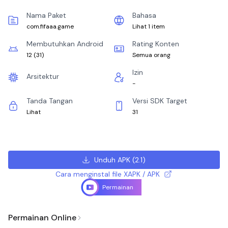
Nama Paket
Bahasa
com.fifaaa.game
Lihat 1 item
Membutuhkan Android
Rating Konten
12
(
31
)
Semua orang
Izin
Arsitektur
-
Tanda Tangan
Versi SDK Target
Lihat
31
Unduh APK
(
2.1
)
Cara menginstal file XAPK / APK
Permainan
Permainan Online