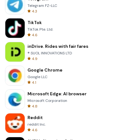
Telegram FZ-LLC
4.3
TikTok
TikTok Pte. Ltd.
4.6
inDrive. Rides with fair fares
® SUOL INNOVATIONS LTD
4.9
Google Chrome
Google LLC
4.1
Microsoft Edge: AI browser
Microsoft Corporation
4.8
Reddit
reddit Inc.
4.6