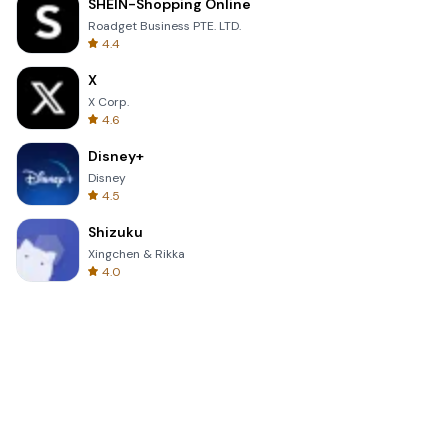
SHEIN-Shopping Online
Roadget Business PTE. LTD.
4.4
X
X Corp.
4.6
Disney+
Disney
4.5
Shizuku
Xingchen & Rikka
4.0