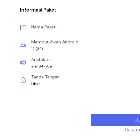
Informasi Paket
Nama Paket
Membutuhkan Android
12
(
32
)
Arsitektur
arm64-v8a
Tanda Tangan
Lihat
Cara me