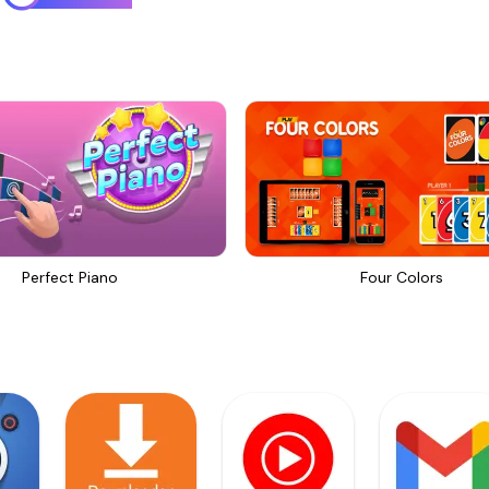
Perfect Piano
Four Colors