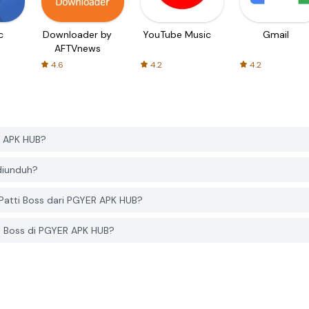
c
Downloader by
YouTube Music
Gmail
AFTVnews
4.6
4.2
4.2
R APK HUB?
diunduh?
atti Boss dari PGYER APK HUB?
i Boss di PGYER APK HUB?