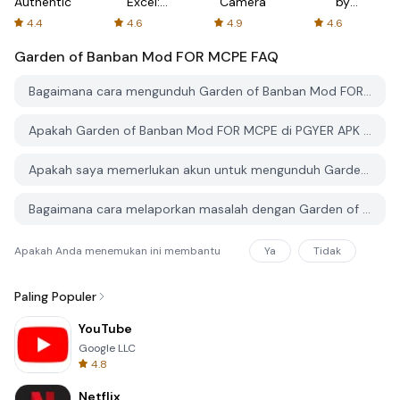
Authenticator
Excel:
Camera
by
Spreadsheets
AFTVnews
4.4
4.6
4.9
4.6
Garden of Banban Mod FOR MCPE
FAQ
Bagaimana cara mengunduh Garden of Banban Mod FOR MCPE dari PGYER APK HUB?
Apakah Garden of Banban Mod FOR MCPE di PGYER APK HUB gratis untuk diunduh?
Apakah saya memerlukan akun untuk mengunduh Garden of Banban Mod FOR MCPE dari PGYER APK HUB?
Bagaimana cara melaporkan masalah dengan Garden of Banban Mod FOR MCPE di PGYER APK HUB?
Apakah Anda menemukan ini membantu
Ya
Tidak
Paling Populer
YouTube
Google LLC
4.8
Netflix