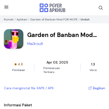
Rumah
Aplikasi
Garden of Banban Mod FOR MCPE
Unduh
Garden of Banban Mod
FOR MCPE
Ma3roufi
Apr 03, 2025
4.8
1.3
Pembaruan
Penilaian
Versi
Terbaru
Cara menginstal file XAPK / APK
Bagikan
Informasi Paket