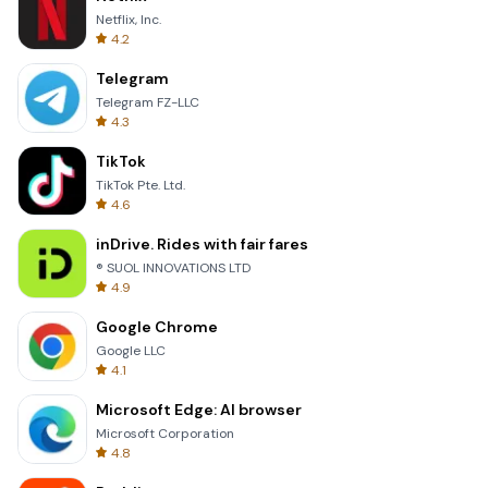
Netflix, Inc.
4.2
Telegram
Telegram FZ-LLC
4.3
TikTok
TikTok Pte. Ltd.
4.6
inDrive. Rides with fair fares
® SUOL INNOVATIONS LTD
4.9
Google Chrome
Google LLC
4.1
Microsoft Edge: AI browser
Microsoft Corporation
4.8