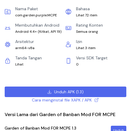
Nama Paket
Bahasa
com.garden.purple.MCPE
Lihat 72 item
Membutuhkan Android
Rating Konten
Android 4.4+
(
Kitkat, API 19
)
Semua orang
Arsitektur
Izin
arm64-v8a
Lihat 3 item
Tanda Tangan
Versi SDK Target
Lihat
0
Unduh APK
(
1.3
)
Cara menginstal file XAPK / APK
Versi Lama dari Garden of Banban Mod FOR MCPE
Garden of Banban Mod FOR MCPE
1.3
Unduh