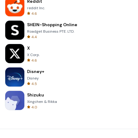
Reddit
reddit Inc.
4.6
SHEIN-Shopping Online
Roadget Business PTE. LTD.
4.4
X
X Corp.
4.6
Disney+
Disney
4.5
Shizuku
Xingchen & Rikka
4.0