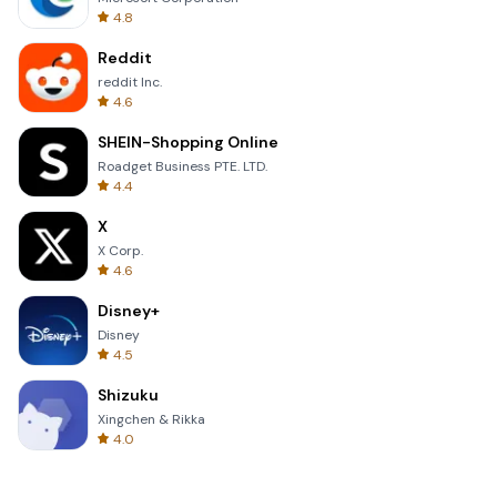
4.8
Reddit
reddit Inc.
4.6
SHEIN-Shopping Online
Roadget Business PTE. LTD.
4.4
X
X Corp.
4.6
Disney+
Disney
4.5
Shizuku
Xingchen & Rikka
4.0