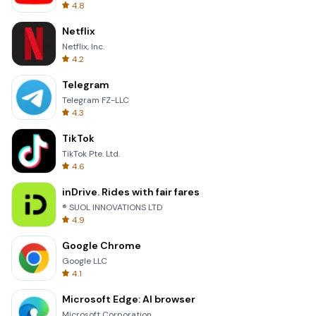
4.8
Netflix
Netflix, Inc.
4.2
Telegram
Telegram FZ-LLC
4.3
TikTok
TikTok Pte. Ltd.
4.6
inDrive. Rides with fair fares
® SUOL INNOVATIONS LTD
4.9
Google Chrome
Google LLC
4.1
Microsoft Edge: AI browser
Microsoft Corporation