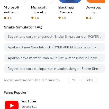
Microsoft
Microsoft
Blackmagic
Downloader
Authenticator
Excel:
Camera
by
Spreadsheets
AFTVnews
4.4
4.6
4.9
4.6
Snake Simulator
FAQ
Bagaimana cara mengunduh Snake Simulator dari PGYER APK HUB?
Apakah Snake Simulator di PGYER APK HUB gratis untuk diunduh?
Apakah saya memerlukan akun untuk mengunduh Snake Simulator dari PGYER APK HUB?
Bagaimana cara melaporkan masalah dengan Snake Simulator di PGYER APK HUB?
Apakah Anda menemukan ini membantu
Ya
Tidak
Paling Populer
YouTube
Google LLC