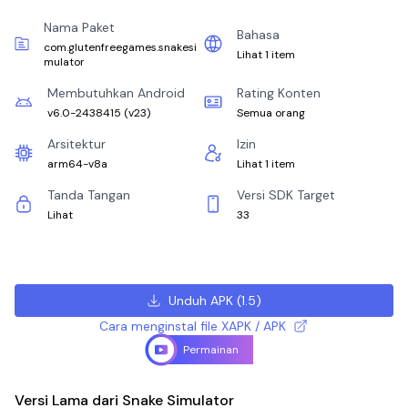
Nama Paket
Bahasa
com.glutenfreegames.snakesi
Lihat 1 item
mulator
Membutuhkan Android
Rating Konten
v6.0-2438415
(
v23
)
Semua orang
Arsitektur
Izin
arm64-v8a
Lihat 1 item
Tanda Tangan
Versi SDK Target
Lihat
33
Unduh APK
(
1.5
)
Cara menginstal file XAPK / APK
Permainan
Versi Lama dari Snake Simulator