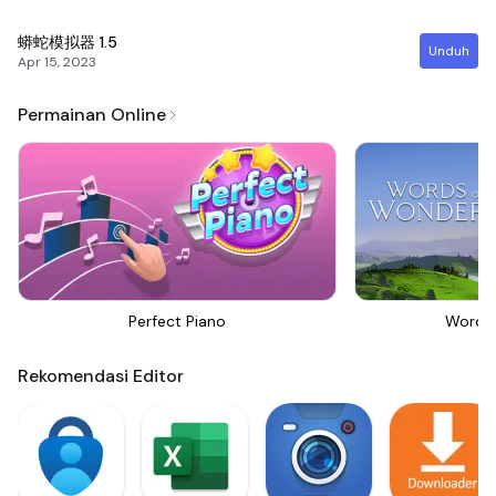
蟒蛇模拟器
1.5
Unduh
Apr 15, 2023
Permainan Online
Perfect Piano
Words
Rekomendasi Editor