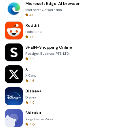
Microsoft Edge: AI browser
Microsoft Corporation
4.8
Reddit
reddit Inc.
4.6
SHEIN-Shopping Online
Roadget Business PTE. LTD.
4.4
X
X Corp.
4.6
Disney+
Disney
4.5
Shizuku
Xingchen & Rikka
4.0