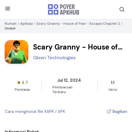
Rumah
Aplikasi
Scary Granny - House of Fear - Escape Chapter 2
Unduh
Scary Granny - House of
Fear - Escape Chapter 2
Glixen Technologies
Jul 12, 2024
4.7
1.1
Pembaruan
Penilaian
Versi
Terbaru
Cara menginstal file XAPK / APK
Bagikan
Informasi Paket