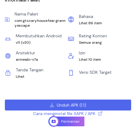
Nama Paket
Bahasa
com.gt.scary.house.fear.grann
Lihat 86 item
y.escape
Membutuhkan Android
Rating Konten
v11
(
v30
)
Semua orang
Arsitektur
Izin
armeabi-v7a
Lihat 10 item
Tanda Tangan
Versi SDK Target
Lihat
Unduh APK
(
1.1
)
Cara menginstal file XAPK / APK
Permainan