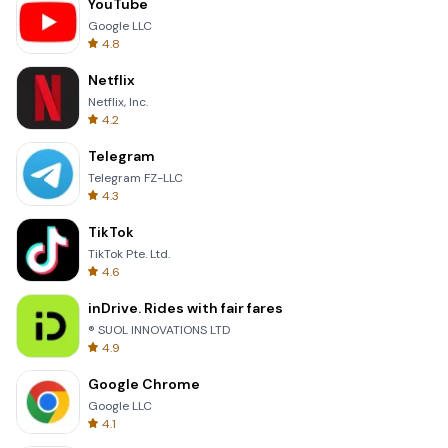
YouTube
Google LLC
4.8
Netflix
Netflix, Inc.
4.2
Telegram
Telegram FZ-LLC
4.3
TikTok
TikTok Pte. Ltd.
4.6
inDrive. Rides with fair fares
® SUOL INNOVATIONS LTD
4.9
Google Chrome
Google LLC
4.1