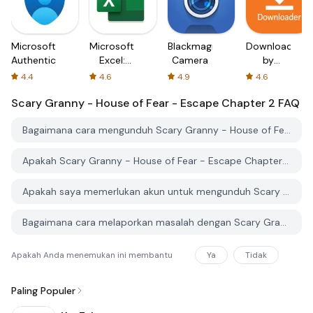
Microsoft
Microsoft
Blackmagic
Downloader
Authenticator
Excel:
Camera
by
Spreadsheets
AFTVnews
4.4
4.6
4.9
4.6
Scary Granny - House of Fear - Escape Chapter 2
FAQ
Bagaimana cara mengunduh Scary Granny - House of Fear - Escape Chapter 2 dari PGYER APK HUB?
Apakah Scary Granny - House of Fear - Escape Chapter 2 di PGYER APK HUB gratis untuk diunduh?
Apakah saya memerlukan akun untuk mengunduh Scary Granny - House of Fear - Escape Chapter 2 dari PGYER APK HUB?
Bagaimana cara melaporkan masalah dengan Scary Granny - House of Fear - Escape Chapter 2 di PGYER APK HUB?
Apakah Anda menemukan ini membantu
Ya
Tidak
Paling Populer