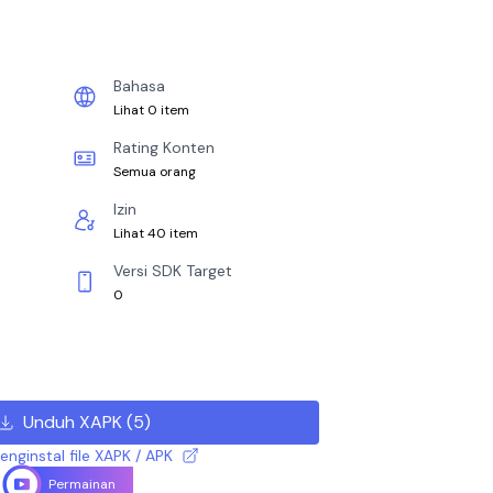
Bahasa
Lihat 0 item
Rating Konten
Semua orang
Izin
Lihat 40 item
Versi SDK Target
0
Unduh XAPK
(
5
)
nginstal file XAPK / APK
Permainan