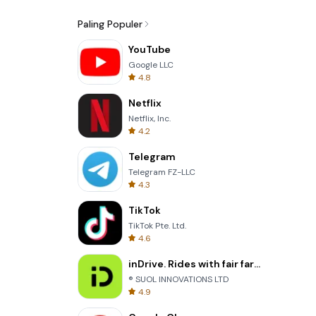
Paling Populer
YouTube
Google LLC
4.8
Netflix
Netflix, Inc.
4.2
Telegram
Telegram FZ-LLC
4.3
TikTok
TikTok Pte. Ltd.
4.6
inDrive. Rides with fair fares
® SUOL INNOVATIONS LTD
4.9