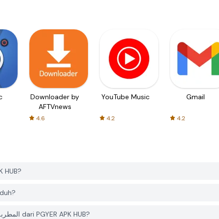
c
Downloader by
YouTube Music
Gmail
AFTVnews
4.6
4.2
4.2
ari PGYER APK HUB?
iunduh?
Apakah saya memerlukan akun untuk mengunduh المطربه حنان dari PGYER APK HUB?