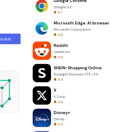
Google Chrome
Google LLC
4.1
Microsoft Edge: AI browser
Microsoft Corporation
4.8
Unduh
Reddit
reddit Inc.
4.6
SHEIN-Shopping Online
Roadget Business PTE. LTD.
4.4
X
X Corp.
4.6
Disney+
Four Colors
Disney
4.5