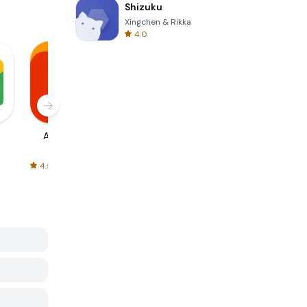
Shizuku
Xingchen & Rikka
4.0
AliExpress
Signal Private
Spotify - Music
Messenger
and Podcasts
4.5
4.3
4.6