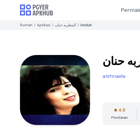
Permai
Rumah
Aplikasi
المطربه حنان
Unduh
به حنان
atirhnaela
4.9
Penilaian