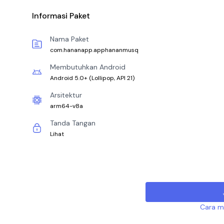
Informasi Paket
Nama Paket
com.hananapp.apphananmusq
Membutuhkan Android
Android 5.0+
(
Lollipop, API 21
)
Arsitektur
arm64-v8a
Tanda Tangan
Lihat
Cara me