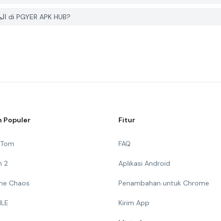
Bagaimana cara melaporkan masalah dengan المطربه حنان di PGYER APK HUB?
 Populer
Fitur
g Tom
FAQ
n 2
Aplikasi Android
 The Chaos
Penambahan untuk Chrome
ILE
Kirim App