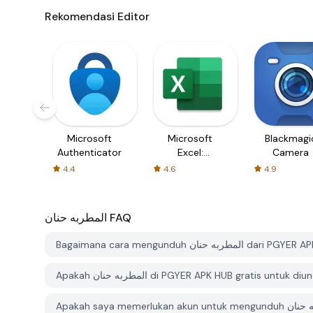
Rekomendasi Editor
Microsoft
Microsoft
Blackmagi
Authenticator
Excel:
Camera
Spreadsheets
4.4
4.6
4.9
المطربه حنان
FAQ
Bagaimana cara mengunduh المطربه حنان d
Apakah المطربه حنان di PGYER APK HUB gratis untuk d