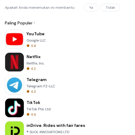
Apakah Anda menemukan ini membantu
Ya
Tidak
Paling Populer
YouTube
Google LLC
4.8
Netflix
Netflix, Inc.
4.2
Telegram
Telegram FZ-LLC
4.3
TikTok
TikTok Pte. Ltd.
4.6
inDrive. Rides with fair fares
® SUOL INNOVATIONS LTD