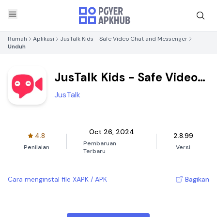
Rumah
Aplikasi
JusTalk Kids - Safe Video Chat and Messenger
Unduh
JusTalk Kids - Safe Video
Chat and Messenger
JusTalk
Oct 26, 2024
4.8
2.8.99
Pembaruan
Penilaian
Versi
Terbaru
Cara menginstal file XAPK / APK
Bagikan