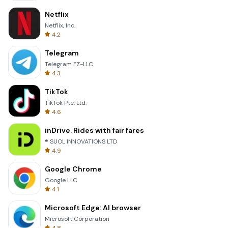
Netflix
Netflix, Inc.
4.2
Telegram
Telegram FZ-LLC
4.3
TikTok
TikTok Pte. Ltd.
4.6
inDrive. Rides with fair fares
® SUOL INNOVATIONS LTD
4.9
Google Chrome
Google LLC
4.1
Microsoft Edge: AI browser
Microsoft Corporation