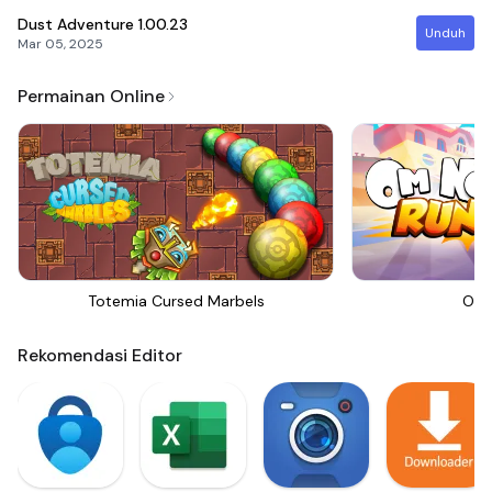
Dust Adventure
1.00.23
Unduh
Mar 05, 2025
Permainan Online
Totemia Cursed Marbels
Om 
Rekomendasi Editor