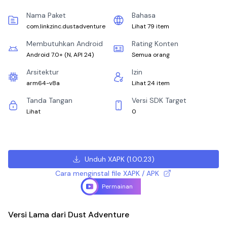
Nama Paket
Bahasa
com.linkzinc.dustadventure
Lihat 79 item
Membutuhkan Android
Rating Konten
Android 7.0+
(
N, API 24
)
Semua orang
Arsitektur
Izin
arm64-v8a
Lihat 24 item
Tanda Tangan
Versi SDK Target
Lihat
0
Unduh XAPK
(
1.00.23
)
Cara menginstal file XAPK / APK
Permainan
Versi Lama dari Dust Adventure