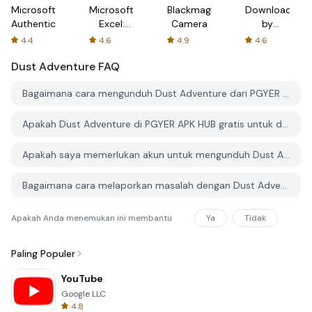
Microsoft
Microsoft
Blackmagic
Downloader
Authenticator
Excel:
Camera
by
Spreadsheets
AFTVnews
4.4
4.6
4.9
4.6
Dust Adventure
FAQ
Bagaimana cara mengunduh Dust Adventure dari PGYER APK HUB?
Apakah Dust Adventure di PGYER APK HUB gratis untuk diunduh?
Apakah saya memerlukan akun untuk mengunduh Dust Adventure dari PGYER APK HUB?
Bagaimana cara melaporkan masalah dengan Dust Adventure di PGYER APK HUB?
Apakah Anda menemukan ini membantu
Ya
Tidak
Paling Populer
YouTube
Google LLC
4.8