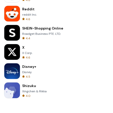
4.8
Reddit
reddit Inc.
4.6
SHEIN-Shopping Online
Roadget Business PTE. LTD.
4.4
X
X Corp.
4.6
Disney+
Disney
4.5
Shizuku
Xingchen & Rikka
4.0